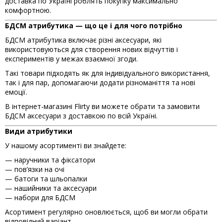
доставка по Україні роблять покупку максимально
комфортною.
БДСМ атрибутика — що це і для чого потрібно
БДСМ атрибутика включає різні аксесуари, які
використовуються для створення нових відчуттів і
експериментів у межах взаємної згоди.
Такі товари підходять як для індивідуального використання,
так і для пар, допомагаючи додати різноманіття та нові
емоції.
В інтернет-магазині Flirty ви можете обрати та замовити
БДСМ аксесуари з доставкою по всій Україні.
Види атрибутики
У нашому асортименті ви знайдете:
— наручники та фіксатори
— пов’язки на очі
— батоги та шльопалки
— нашийники та аксесуари
— набори для БДСМ
Асортимент регулярно оновлюється, щоб ви могли обрати
відповідний варіант.