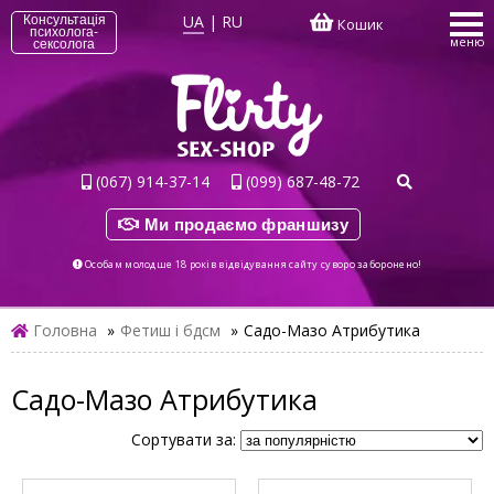
UA
|
RU
Консультація
Кошик
психолога-
меню
сексолога
(067) 914-37-14
(099) 687-48-72
Ми продаємо франшизу
Особам молодше 18 років відвідування сайту суворо заборонено!
Головна
»
Фетиш і бдсм
»
Садо-Мазо Атрибутика
Садо-Мазо Атрибутика
Сортувати за: