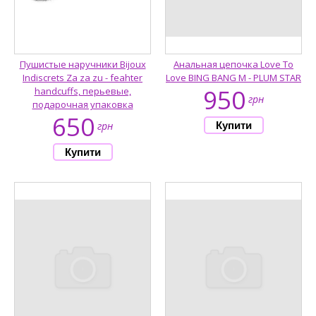
Пушистые наручники Bijoux
Анальная цепочка Love To
Indiscrets Za za zu - feahter
Love BING BANG M - PLUM STAR
950
handcuffs, перьевые,
грн
подарочная упаковка
650
грн