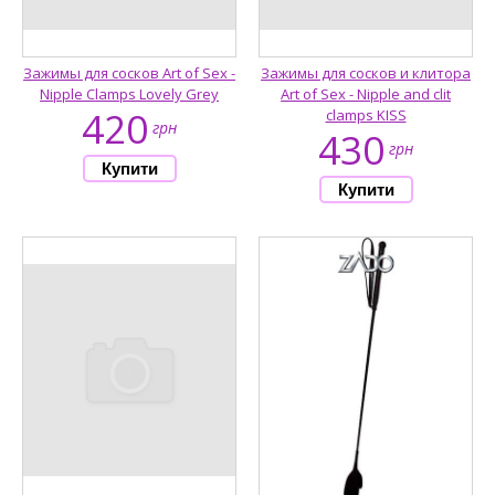
Зажимы для сосков Art of Sex -
Зажимы для сосков и клитора
Nipple Clamps Lovely Grey
Art of Sex - Nipple and clit
420
clamps KISS
грн
430
грн