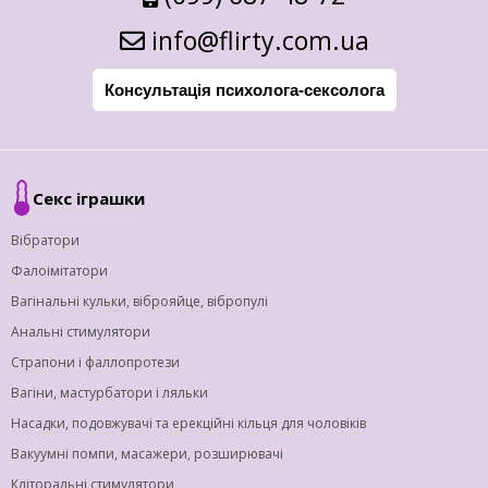
info@flirty.com.ua
Консультація психолога-сексолога
Секс іграшки
Вібратори
Фалоімітатори
Вагінальні кульки, віброяйце, вібропулі
Анальні стимулятори
Страпони і фаллопротези
Вагіни, мастурбатори і ляльки
Насадки, подовжувачі та ерекційні кільця для чоловіків
Вакуумні помпи, масажери, розширювачі
Кліторальні стимулятори