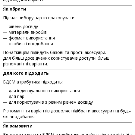
Як обрати
Під час вибору варто враховувати:
— рівень досвіду
— матеріали виробів
— формат використання
— особисті вподобання
Початківцям підійдуть базові та прості аксесуари.
Для більш досвідчених користувачів доступні більш
різноманітні варіанти.
Для кого підходить
БДСМ атрибутика підходить:
— для індивідуального використання
— для пар
— для користувачів з різним рівнем досвіду
Різноманіття варіантів дозволяє підібрати аксесуари під будь-
які вподобання.
Як замовити
Ви можете купити БДСМ атрибутику онлайн у кілька кліків. На