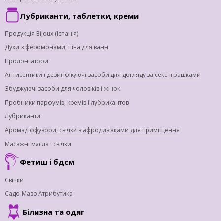
Лубриканти, таблетки, креми
Продукція Bijoux (Іспанія)
Духи з феромонами, піна для ванн
Пролонгатори
Антисептики і дезинфікуючі засоби для догляду за секс-іграшками
Збуджуючі засоби для чоловіків і жінок
Пробники парфумів, кремів і лубрикантов
Лубриканти
Аромадіффузори, свічки з афродизіаками для приміщення
Масажні масла і свічки
Фетиш і бдсм
Свічки
Садо-Мазо Атрибутика
Білизна та одяг