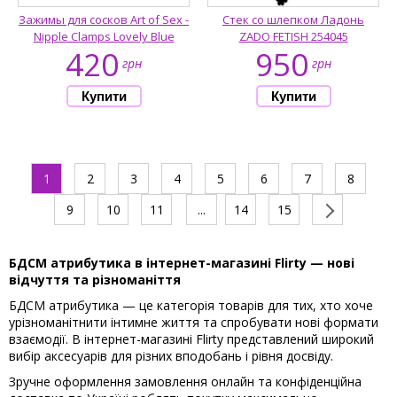
Зажимы для сосков Art of Sex -
Стек со шлепком Ладонь
Nipple Clamps Lovely Blue
ZADO FETISH 254045
420
950
грн
грн
1
2
3
4
5
6
7
8
9
10
11
...
14
15
БДСМ атрибутика в інтернет-магазині Flirty — нові
відчуття та різноманіття
БДСМ атрибутика — це категорія товарів для тих, хто хоче
урізноманітнити інтимне життя та спробувати нові формати
взаємодії. В інтернет-магазині Flirty представлений широкий
вибір аксесуарів для різних вподобань і рівня досвіду.
Зручне оформлення замовлення онлайн та конфіденційна