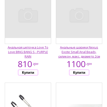
Анальная цепочка Love To
Анальные шарики Nexus
Love BING BANG S - PURPLE
Excite Small Anal Beads,
RAIN
силикон, макс. диаметр 2см
810
1100
грн
грн