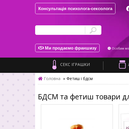
Консультація психолога-сексолога
Ми продаємо франшизу
Особам мол
СЕКС ІГРАШКИ
Головна
»
Фетиш і бдсм
БДСМ та фетиш товари дл