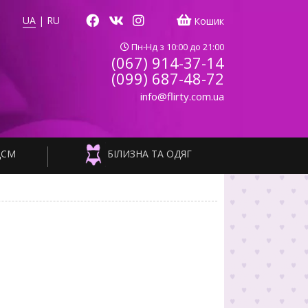
UA
|
RU
Кошик
Пн-Нд з 10:00 до 21:00
(067) 914-37-14
(099) 687-48-72
info@flirty.com.ua
ДСМ
БІЛИЗНА ТА ОДЯГ