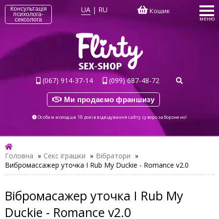
UA
|
RU
Консультація
Кошик
психолога-
меню
сексолога
(067) 914-37-14
(099) 687-48-72
Ми продаємо франшизу
Особам молодше 18 років відвідування сайту суворо заборонено!
Головна
»
Секс іграшки
»
Вібратори
»
Вибромассажер уточка I Rub My Duckie - Romance v2.0
Вібромасажер уточка I Rub My
Duckie - Romance v2.0