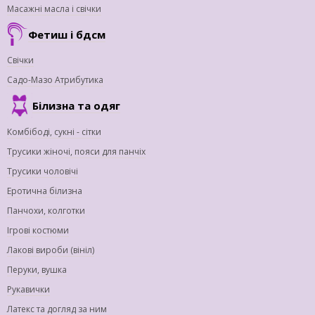
Масажні масла і свічки
Фетиш і бдсм
Свічки
Садо-Мазо Атрибутика
Білизна та одяг
Комбібоді, сукні - сітки
Трусики жіночі, пояси для панчіх
Трусики чоловічі
Еротична білизна
Панчохи, колготки
Ігрові костюми
Лакові вироби (вініл)
Перуки, вушка
Рукавички
Латекс та догляд за ним