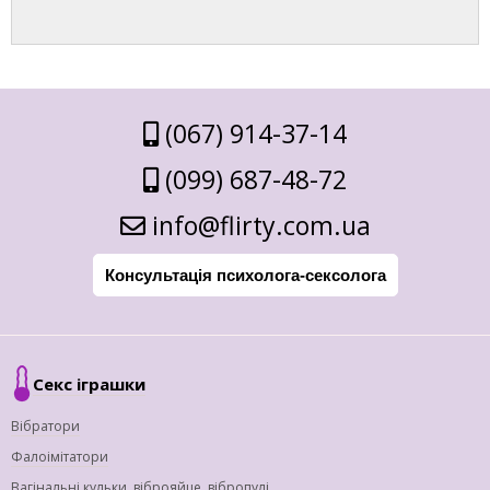
(067) 914-37-14
(099) 687-48-72
info@flirty.com.ua
Консультація психолога-сексолога
Секс іграшки
Вібратори
Фалоімітатори
Вагінальні кульки, віброяйце, вібропулі