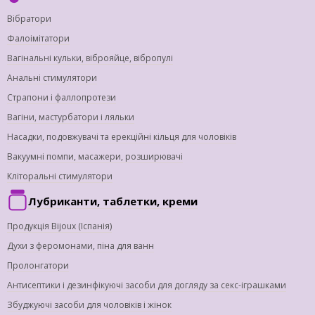
Вібратори
Фалоімітатори
Вагінальні кульки, віброяйце, вібропулі
Анальні стимулятори
Страпони і фаллопротези
Вагіни, мастурбатори і ляльки
Насадки, подовжувачі та ерекційні кільця для чоловіків
Вакуумні помпи, масажери, розширювачі
Кліторальні стимулятори
Лубриканти, таблетки, креми
Продукція Bijoux (Іспанія)
Духи з феромонами, піна для ванн
Пролонгатори
Антисептики і дезинфікуючі засоби для догляду за секс-іграшками
Збуджуючі засоби для чоловіків і жінок