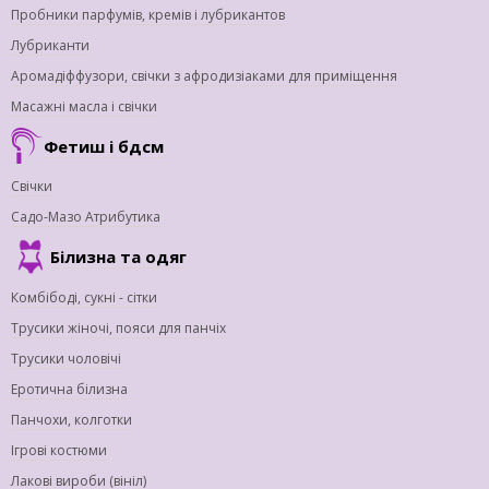
Пробники парфумів, кремів і лубрикантов
Лубриканти
Аромадіффузори, свічки з афродизіаками для приміщення
Масажні масла і свічки
Фетиш і бдсм
Свічки
Садо-Мазо Атрибутика
Білизна та одяг
Комбібоді, сукні - сітки
Трусики жіночі, пояси для панчіх
Трусики чоловічі
Еротична білизна
Панчохи, колготки
Ігрові костюми
Лакові вироби (вініл)