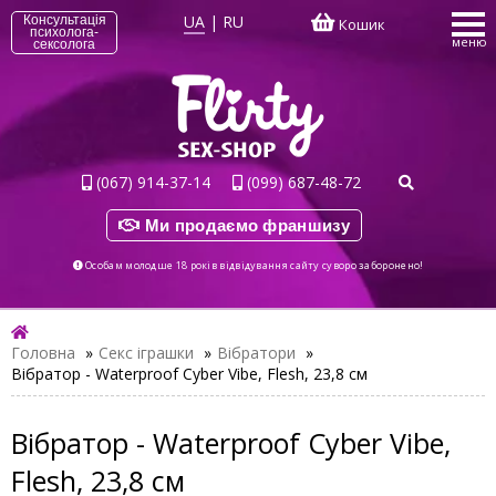
UA
|
RU
Консультація
Кошик
психолога-
меню
сексолога
(067) 914-37-14
(099) 687-48-72
Ми продаємо франшизу
Особам молодше 18 років відвідування сайту суворо заборонено!
Головна
»
Секс іграшки
»
Вібратори
»
Вібратор - Waterproof Cyber Vibe, Flesh, 23,8 см
Вібратор - Waterproof Cyber Vibe,
Flesh, 23,8 см