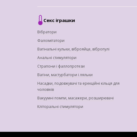
Секс іграшки
Вібратори
Фалоімітатори
Вагінальні кульки, віброяйце, вібропулі
Анальні стимулятори
Страпони і фаллопротези
Вагіни, мастурбатори і ляльки
Насадки, подовжувачі та ерекційні кільця для
чоловіків
Вакуумні помпи, масажери, розширювачі
Кліторальні стимулятори