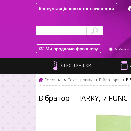
Консультація психолога-сексолога
Ми продаємо франшизу
Особам мол
СЕКС ІГРАШКИ
Головна
»
Секс іграшки
»
Вібратори
»
Ві
Вібратор - HARRY, 7 FUNC