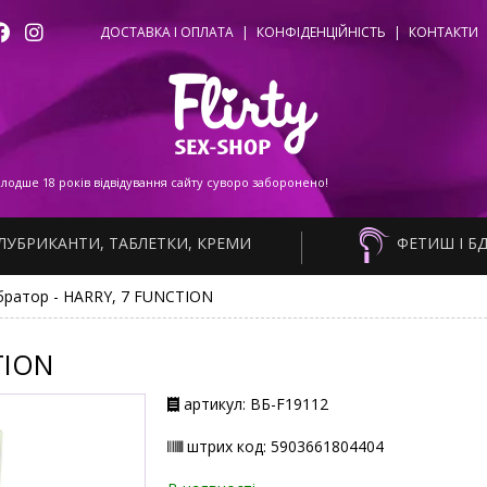
ДОСТАВКА І ОПЛАТА
|
КОНФІДЕНЦІЙНІСТЬ
|
КОНТАКТИ
одше 18 років відвідування сайту суворо заборонено!
ЛУБРИКАНТИ, ТАБЛЕТКИ, КРЕМИ
ФЕТИШ І Б
братор - HARRY, 7 FUNCTION
TION
артикул: ВБ-F19112
штрих код: 5903661804404