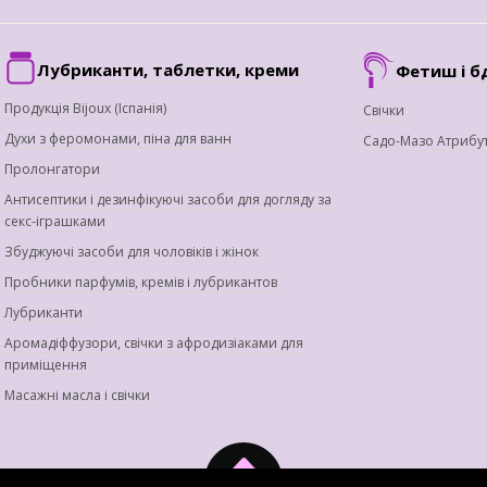
Лубриканти, таблетки, креми
Фетиш і б
Продукція Bijoux (Іспанія)
Свічки
Духи з феромонами, піна для ванн
Садо-Мазо Атрибу
Пролонгатори
Антисептики і дезинфікуючі засоби для догляду за
секс-іграшками
Збуджуючі засоби для чоловіків і жінок
Пробники парфумів, кремів і лубрикантов
Лубриканти
Аромадіффузори, свічки з афродизіаками для
приміщення
Масажні масла і свічки