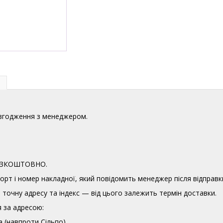
узгодження з менеджером.
 БЕЗКОШТОВНО.
орт і номер накладної, який повідомить менеджер після відправк
точну адресу та індекс — від цього залежить термін доставки.
 за адресою:
а (навпроти Сільпо)