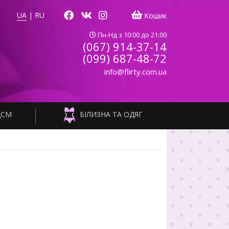
UA
|
RU
Кошик
Пн-Нд з 10:00 до 21:00
(067) 914-37-14
(099) 687-48-72
info@flirty.com.ua
ДСМ
БІЛИЗНА ТА ОДЯГ