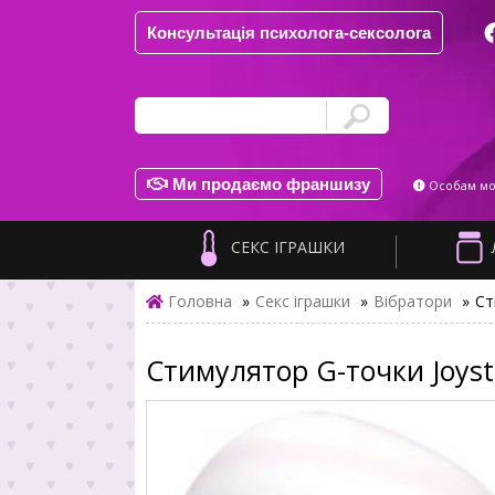
Консультація психолога-сексолога
Ми продаємо франшизу
Особам мол
СЕКС ІГРАШКИ
Головна
»
Секс іграшки
»
Вібратори
»
Ст
Стимулятор G-точки Joystick