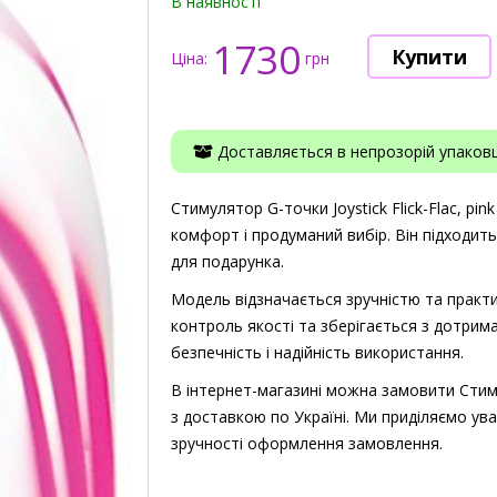
В наявності
1730
Ціна:
грн
Доставляється в непрозорій упаковці
Стимулятор G-точки Joystick Flick-Flac, pink
комфорт і продуманий вибір. Він підходит
для подарунка.
Модель відзначається зручністю та практи
контроль якості та зберігається з дотрима
безпечність і надійність використання.
В інтернет-магазині можна замовити Стимуля
з доставкою по Україні. Ми приділяємо ува
зручності оформлення замовлення.