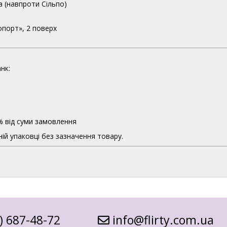
а (навпроти Сільпо)
опорт», 2 поверх
нк:
% від суми замовлення
ій упаковці без зазначення товару.
) 687-48-72
info@flirty.com.ua