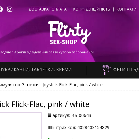
ДОСТАВКА І ОПЛАТА
|
КОНФІДЕНЦІЙНІСТЬ
|
КОНТАКТИ
одше 18 років відвідування сайту суворо заборонено!
ЛУБРИКАНТИ, ТАБЛЕТКИ, КРЕМИ
ФЕТИШ І Б
имулятор G-точки - Joystick Flick-Flac, pink / white
 Flick-Flac, pink / white
артикул: ВБ-00643
штрих код: 4028403154829