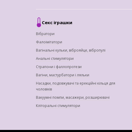
Секс іграшки
Вібратори
Фалоімітатори
Вагінальні кульки, віброяйце, вібропулі
Анальні стимулятори
Страпони і фаллопротези
Вагіни, мастурбатори і ляльки
Насадки, подовжувачі та ерекційні кільця для
чоловіків
Вакуумні помпи, масажери, розширювачі
Кліторальні стимулятори