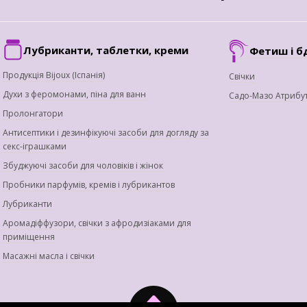
Лубриканти, таблетки, креми
Фетиш і б
Продукція Bijoux (Іспанія)
Свічки
Духи з феромонами, піна для ванн
Садо-Мазо Атрибу
Пролонгатори
Антисептики і дезинфікуючі засоби для догляду за
секс-іграшками
Збуджуючі засоби для чоловіків і жінок
Пробники парфумів, кремів і лубрикантов
Лубриканти
Аромадіффузори, свічки з афродизіаками для
приміщення
Масажні масла і свічки