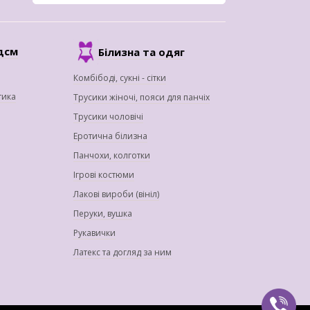
дсм
Білизна та одяг
Комбібоді, сукні - сітки
тика
Трусики жіночі, пояси для панчіх
Трусики чоловічі
Еротична білизна
Панчохи, колготки
Ігрові костюми
Лакові вироби (вініл)
Перуки, вушка
Рукавички
Латекс та догляд за ним