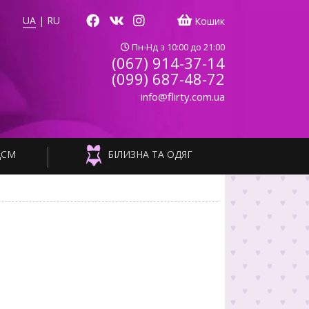
UA
|
RU
Кошик
Пн-Нд з 10:00 до 21:00
(067) 914-37-14
(099) 687-48-72
info@flirty.com.ua
ДСМ
БІЛИЗНА ТА ОДЯГ