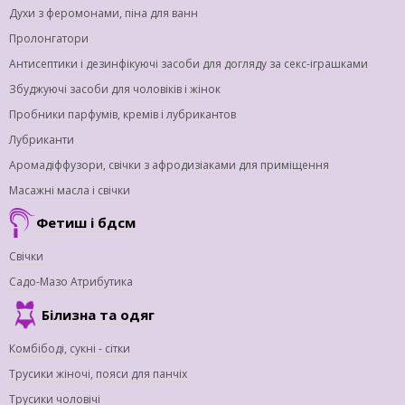
Духи з феромонами, піна для ванн
Пролонгатори
Антисептики і дезинфікуючі засоби для догляду за секс-іграшками
Збуджуючі засоби для чоловіків і жінок
Пробники парфумів, кремів і лубрикантов
Лубриканти
Аромадіффузори, свічки з афродизіаками для приміщення
Масажні масла і свічки
Фетиш і бдсм
Свічки
Садо-Мазо Атрибутика
Білизна та одяг
Комбібоді, сукні - сітки
Трусики жіночі, пояси для панчіх
Трусики чоловічі