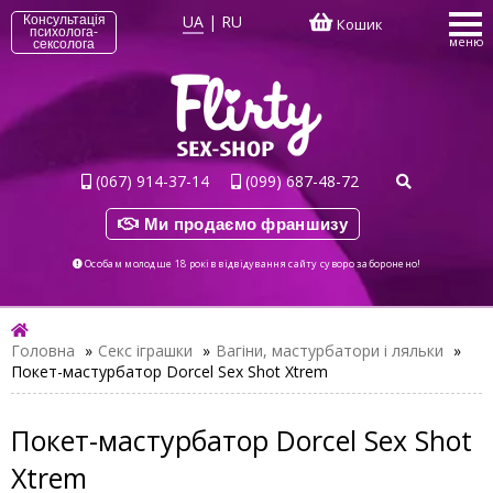
UA
|
RU
Консультація
Кошик
психолога-
меню
сексолога
(067) 914-37-14
(099) 687-48-72
Ми продаємо франшизу
Особам молодше 18 років відвідування сайту суворо заборонено!
Головна
»
Секс іграшки
»
Вагіни, мастурбатори і ляльки
»
Покет-мастурбатор Dorcel Sex Shot Xtrem
Покет-мастурбатор Dorcel Sex Shot
Xtrem