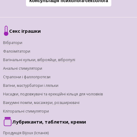
Консультація психолога-сексолога
Секс іграшки
Вібратори
Фалоімітатори
Вагінальні кульки, віброяйце, вібропулі
Анальні стимулятори
Страпони і фаллопротези
Вагіни, мастурбатори і ляльки
Насадки, подовжувачі та ерекційні кільця для чоловіків
Вакуумні помпи, масажери, розширювачі
Кліторальні стимулятори
Лубриканти, таблетки, креми
Продукція Bijoux (Іспанія)