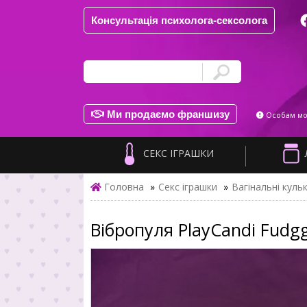
Консультація психолога-сексолога
Ми продаємо франшизу
Особам мол
СЕКС ІГРАШКИ
Головна
»
Секс іграшки
»
Вагінальні кульк
Вібропуля PlayCandi Fudg