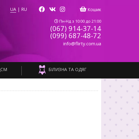
UA
|
RU
Кошик
Пн-Нд з 10:00 до 21:00
(067) 914-37-14
(099) 687-48-72
info@flirty.com.ua
ДСМ
БІЛИЗНА ТА ОДЯГ