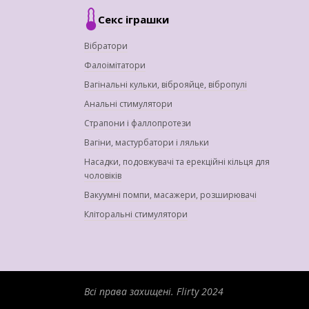
Секс іграшки
Вібратори
Фалоімітатори
Вагінальні кульки, віброяйце, вібропулі
Анальні стимулятори
Страпони і фаллопротези
Вагіни, мастурбатори і ляльки
Насадки, подовжувачі та ерекційні кільця для
чоловіків
Вакуумні помпи, масажери, розширювачі
Кліторальні стимулятори
Всі права захищені.
Flirty 2024