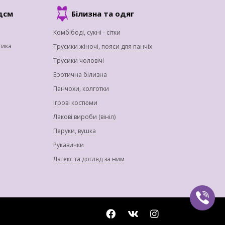
дсм
Білизна та одяг
Комбібоді, сукні - сітки
тика
Трусики жіночі, пояси для панчіх
Трусики чоловічі
Еротична білизна
Панчохи, колготки
Ігрові костюми
Лакові вироби (вініл)
Перуки, вушка
Рукавички
Латекс та догляд за ним