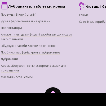
Лубриканти, таблетки, креми
Фетиш і б
Продукція Bijoux (Іспанія)
Свічки
Духи з феромонами, піна для ванн
Садо-Мазо Атрибу
Пролонгатори
Антисептики і дезинфікуючі засоби для догляду за
секс-іграшками
Збуджуючі засоби для чоловіків і жінок
Пробники парфумів, кремів і лубрикантов
Лубриканти
Аромадіффузори, свічки з афродизіаками для
приміщення
Масажні масла і свічки