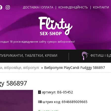
ДОСТАВКА І ОПЛАТА
|
КОНФІДЕНЦІЙНІСТЬ
|
КОНТАКТИ
одше 18 років відвідування сайту суворо заборонено!
ЛУБРИКАНТИ, ТАБЛЕТКИ, КРЕМИ
ФЕТИШ І Б
и, віброяйце, вібропулі
»
Вибропуля PlayCandi Fudggy 586897
gy 586897
артикул: ВБ-05452
штрих код: 6946689009665