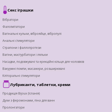
Секс іграшки
Вібратори
Фалоімітатори
Вагінальні кульки, віброяйце, вібропулі
Анальні стимулятори
Страпони і фаллопротези
Вагіни, мастурбатори і ляльки
Насадки, подовжувачі та ерекційні кільця для чоловіків
Вакуумні помпи, масажери, розширювачі
Кліторальні стимулятори
Лубриканти, таблетки, креми
Продукція Bijoux (Іспанія)
Духи з феромонами, піна для ванн
Пролонгатори