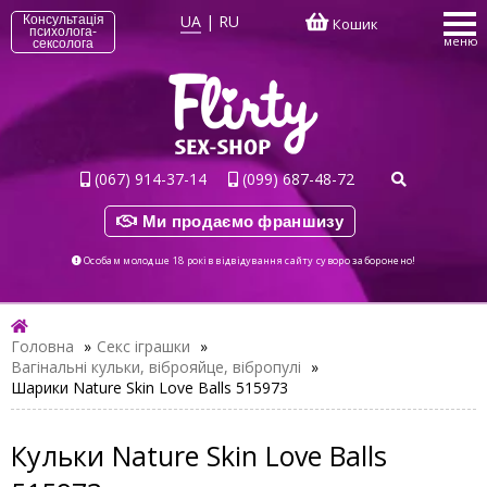
UA
|
RU
Консультація
Кошик
психолога-
меню
сексолога
(067) 914-37-14
(099) 687-48-72
Ми продаємо франшизу
Особам молодше 18 років відвідування сайту суворо заборонено!
Головна
»
Секс іграшки
»
Вагінальні кульки, віброяйце, вібропулі
»
Шарики Nature Skin Love Balls 515973
Кульки Nature Skin Love Balls