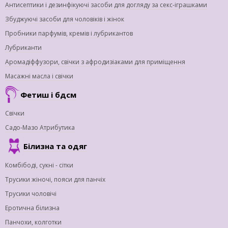
Антисептики і дезинфікуючі засоби для догляду за секс-іграшками
Збуджуючі засоби для чоловіків і жінок
Пробники парфумів, кремів і лубрикантов
Лубриканти
Аромадіффузори, свічки з афродизіаками для приміщення
Масажні масла і свічки
Фетиш і бдсм
Свічки
Садо-Мазо Атрибутика
Білизна та одяг
Комбібоді, сукні - сітки
Трусики жіночі, пояси для панчіх
Трусики чоловічі
Еротична білизна
Панчохи, колготки