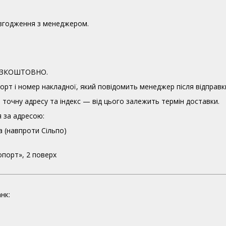
узгодження з менеджером.
 БЕЗКОШТОВНО.
орт і номер накладної, який повідомить менеджер після відправк
точну адресу та індекс — від цього залежить термін доставки.
 за адресою:
а (навпроти Сільпо)
опорт», 2 поверх
нк: