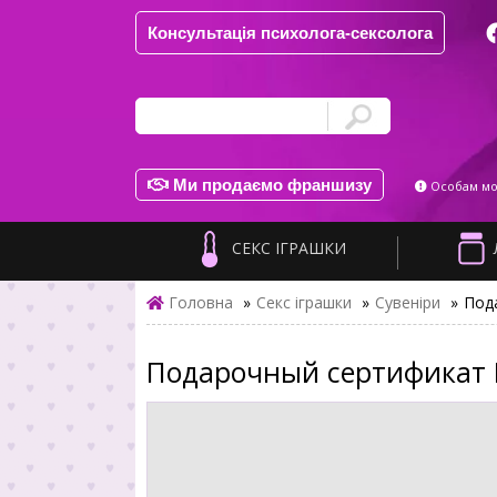
Консультація психолога-сексолога
Ми продаємо франшизу
Особам мол
СЕКС ІГРАШКИ
Головна
»
Секс іграшки
»
Сувеніри
»
Пода
Подарочный сертификат Fl