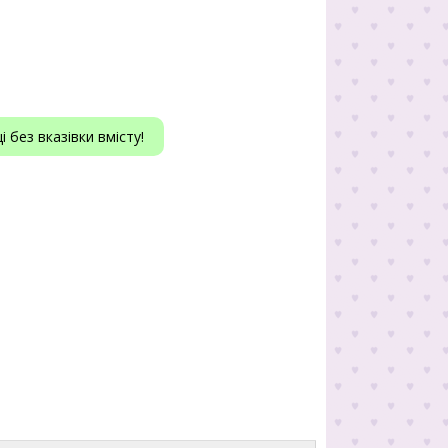
 без вказівки вмісту!