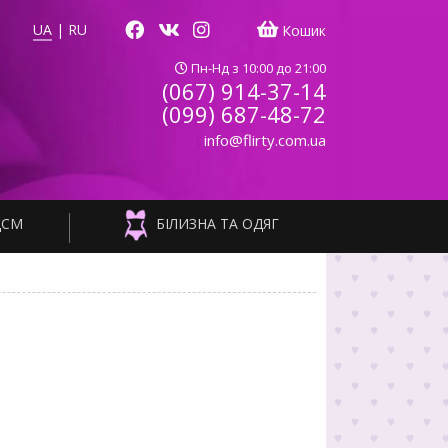
UA
|
RU
Кошик
Пн-Нд з 10:00 до 21:00
(067) 914-37-14
(099) 687-48-72
info@flirty.com.ua
ДСМ
БІЛИЗНА ТА ОДЯГ