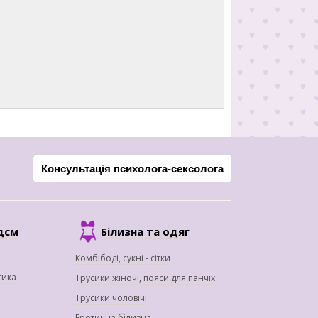
Консультація психолога-сексолога
дсм
Білизна та одяг
Комбібоді, сукні - сітки
тика
Трусики жіночі, пояси для панчіх
Трусики чоловічі
Еротична білизна