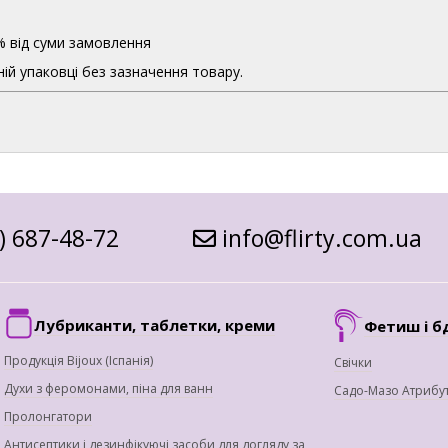
% від суми замовлення
ій упаковці без зазначення товару.
) 687-48-72
info@flirty.com.ua
Лубриканти, таблетки, креми
Фетиш і б
Продукція Bijoux (Іспанія)
Свічки
Духи з феромонами, піна для ванн
Садо-Мазо Атрибу
Пролонгатори
Антисептики і дезинфікуючі засоби для догляду за