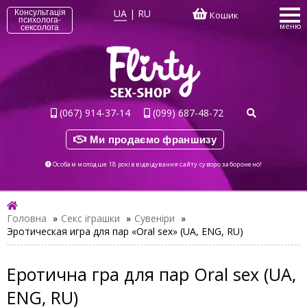
UA
|
RU
Консультація
Кошик
психолога-
меню
сексолога
(067) 914-37-14
(099) 687-48-72
Ми продаємо франшизу
Особам молодше 18 років відвідування сайту суворо заборонено!
Головна
»
Секс іграшки
»
Сувеніри
»
Эротическая игра для пар «Oral sex» (UA, ENG, RU)
Еротична гра для пар Oral sex (UA,
ENG, RU)