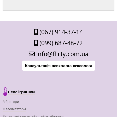
(067) 914-37-14
(099) 687-48-72
info@flirty.com.ua
Консультація психолога-сексолога
Секс іграшки
Вібратори
Фалоімітатори
Вагінальні кульки, віброяйце, вібропулі