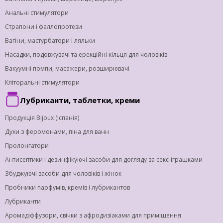
Анальні стимулятори
Страпони і фаллопротези
Вагіни, мастурбатори і ляльки
Насадки, подовжувачі та ерекційні кільця для чоловіків
Вакуумні помпи, масажери, розширювачі
Кліторальні стимулятори
Лубриканти, таблетки, креми
Продукція Bijoux (Іспанія)
Духи з феромонами, піна для ванн
Пролонгатори
Антисептики і дезинфікуючі засоби для догляду за секс-іграшками
Збуджуючі засоби для чоловіків і жінок
Пробники парфумів, кремів і лубрикантов
Лубриканти
Аромадіффузори, свічки з афродизіаками для приміщення