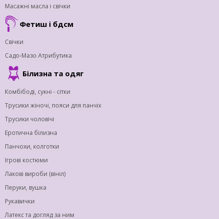
Масажні масла і свічки
Фетиш і бдсм
Свічки
Садо-Мазо Атрибутика
Білизна та одяг
Комбібоді, сукні - сітки
Трусики жіночі, пояси для панчіх
Трусики чоловічі
Еротична білизна
Панчохи, колготки
Ігрові костюми
Лакові вироби (вініл)
Перуки, вушка
Рукавички
Латекс та догляд за ним