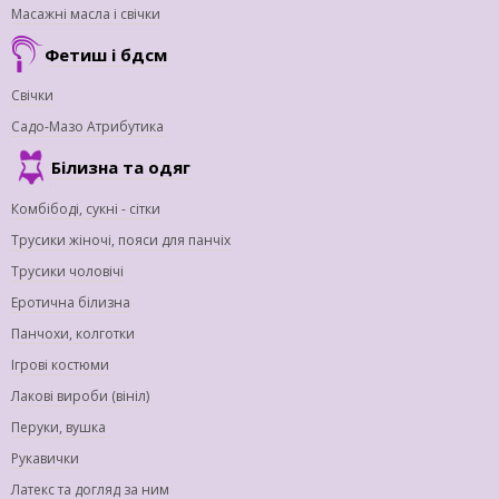
Масажні масла і свічки
Фетиш і бдсм
Свічки
Садо-Мазо Атрибутика
Білизна та одяг
Комбібоді, сукні - сітки
Трусики жіночі, пояси для панчіх
Трусики чоловічі
Еротична білизна
Панчохи, колготки
Ігрові костюми
Лакові вироби (вініл)
Перуки, вушка
Рукавички
Латекс та догляд за ним