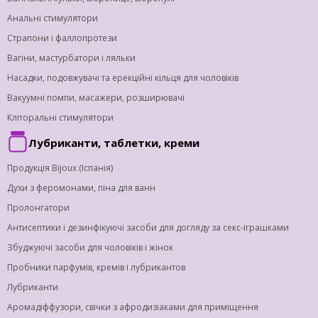
Анальні стимулятори
Страпони і фаллопротези
Вагіни, мастурбатори і ляльки
Насадки, подовжувачі та ерекційні кільця для чоловіків
Вакуумні помпи, масажери, розширювачі
Кліторальні стимулятори
Лубриканти, таблетки, креми
Продукція Bijoux (Іспанія)
Духи з феромонами, піна для ванн
Пролонгатори
Антисептики і дезинфікуючі засоби для догляду за секс-іграшками
Збуджуючі засоби для чоловіків і жінок
Пробники парфумів, кремів і лубрикантов
Лубриканти
Аромадіффузори, свічки з афродизіаками для приміщення