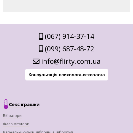
(067) 914-37-14
(099) 687-48-72
info@flirty.com.ua
Консультація психолога-сексолога
Секс іграшки
Вібратори
Фалоімітатори
Вагінальні кульки, віброяйце, вібропулі