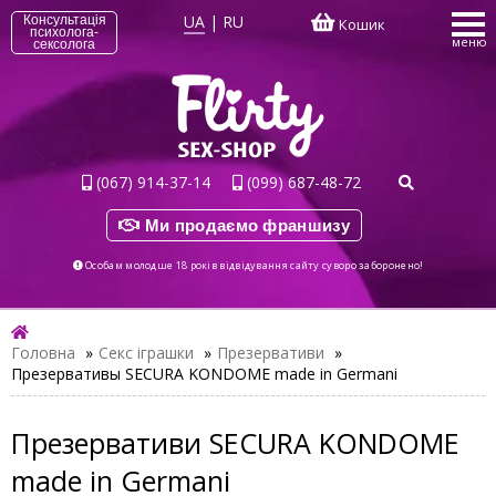
UA
|
RU
Консультація
Кошик
психолога-
меню
сексолога
(067) 914-37-14
(099) 687-48-72
Ми продаємо франшизу
Особам молодше 18 років відвідування сайту суворо заборонено!
Головна
»
Секс іграшки
»
Презервативи
»
Презервативы SECURA KONDOME made in Germani
Презервативи SECURA KONDOME
made in Germani