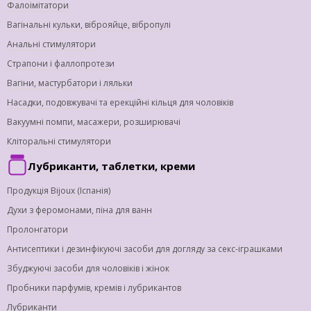
Фалоімітатори
Вагінальні кульки, віброяйце, вібропулі
Анальні стимулятори
Страпони і фаллопротези
Вагіни, мастурбатори і ляльки
Насадки, подовжувачі та ерекційні кільця для чоловіків
Вакуумні помпи, масажери, розширювачі
Кліторальні стимулятори
Лубриканти, таблетки, креми
Продукція Bijoux (Іспанія)
Духи з феромонами, піна для ванн
Пролонгатори
Антисептики і дезинфікуючі засоби для догляду за секс-іграшками
Збуджуючі засоби для чоловіків і жінок
Пробники парфумів, кремів і лубрикантов
Лубриканти