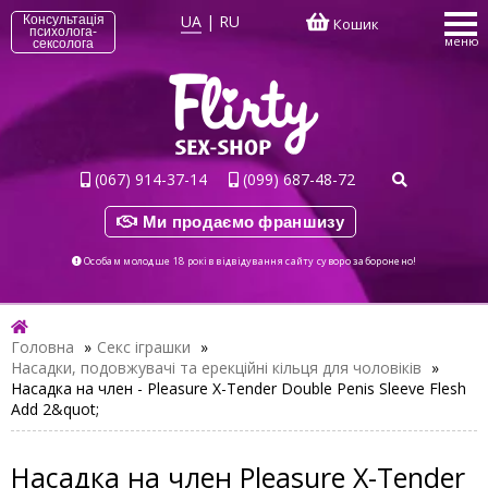
UA
|
RU
Консультація
Кошик
психолога-
меню
сексолога
(067) 914-37-14
(099) 687-48-72
Ми продаємо франшизу
Особам молодше 18 років відвідування сайту суворо заборонено!
Головна
»
Секс іграшки
»
Насадки, подовжувачі та ерекційні кільця для чоловіків
»
Насадка на член - Pleasure X-Tender Double Penis Sleeve Flesh
Add 2&quot;
Насадка на член Pleasure X-Tender