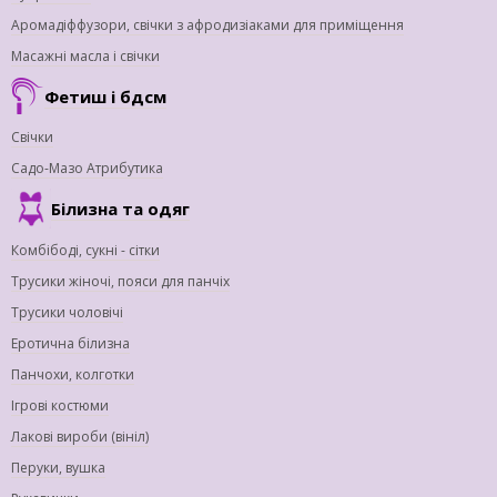
Аромадіффузори, свічки з афродизіаками для приміщення
Масажні масла і свічки
Фетиш і бдсм
Свічки
Садо-Мазо Атрибутика
Білизна та одяг
Комбібоді, сукні - сітки
Трусики жіночі, пояси для панчіх
Трусики чоловічі
Еротична білизна
Панчохи, колготки
Ігрові костюми
Лакові вироби (вініл)
Перуки, вушка