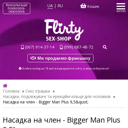
UA
|
RU
Консультація
Кошик
психолога-
меню
сексолога
(067) 914-37-14
(099) 687-48-72
Ми продаємо франшизу
Особам молодше 18 років відвідування сайту суворо заборонено!
Головна
»
Секс іграшки
»
Насадки, подовжувачі та ерекційні кільця для чоловіків
»
Насадка на член - Bigger Man Plus 9,5&quot;
Насадка на член - Bigger Man Plus