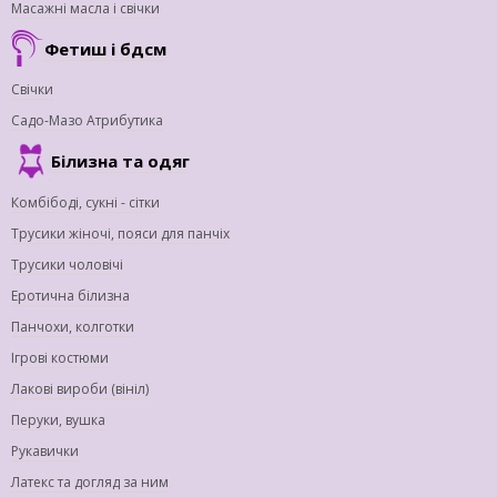
Масажні масла і свічки
Фетиш і бдсм
Свічки
Садо-Мазо Атрибутика
Білизна та одяг
Комбібоді, сукні - сітки
Трусики жіночі, пояси для панчіх
Трусики чоловічі
Еротична білизна
Панчохи, колготки
Ігрові костюми
Лакові вироби (вініл)
Перуки, вушка
Рукавички
Латекс та догляд за ним