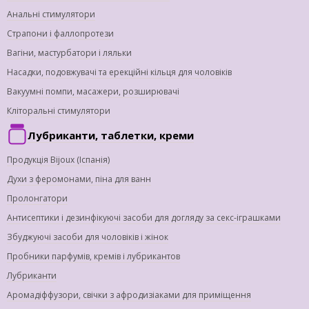
Анальні стимулятори
Страпони і фаллопротези
Вагіни, мастурбатори і ляльки
Насадки, подовжувачі та ерекційні кільця для чоловіків
Вакуумні помпи, масажери, розширювачі
Кліторальні стимулятори
Лубриканти, таблетки, креми
Продукція Bijoux (Іспанія)
Духи з феромонами, піна для ванн
Пролонгатори
Антисептики і дезинфікуючі засоби для догляду за секс-іграшками
Збуджуючі засоби для чоловіків і жінок
Пробники парфумів, кремів і лубрикантов
Лубриканти
Аромадіффузори, свічки з афродизіаками для приміщення