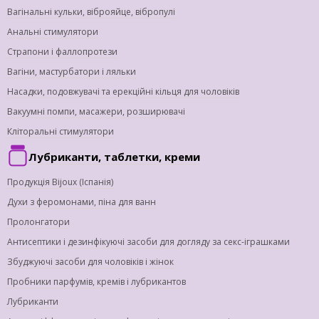
Вагінальні кульки, віброяйце, вібропулі
Анальні стимулятори
Страпони і фаллопротези
Вагіни, мастурбатори і ляльки
Насадки, подовжувачі та ерекційні кільця для чоловіків
Вакуумні помпи, масажери, розширювачі
Кліторальні стимулятори
Лубриканти, таблетки, креми
Продукція Bijoux (Іспанія)
Духи з феромонами, піна для ванн
Пролонгатори
Антисептики і дезинфікуючі засоби для догляду за секс-іграшками
Збуджуючі засоби для чоловіків і жінок
Пробники парфумів, кремів і лубрикантов
Лубриканти