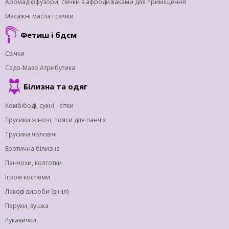
Аромадіффузори, свічки з афродизіаками для приміщення
Масажні масла і свічки
Фетиш і бдсм
Свічки
Садо-Мазо Атрибутика
Білизна та одяг
Комбібоді, сукні - сітки
Трусики жіночі, пояси для панчіх
Трусики чоловічі
Еротична білизна
Панчохи, колготки
Ігрові костюми
Лакові вироби (вініл)
Перуки, вушка
Рукавички