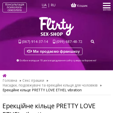
UA
|
RU
Консультація
Кошик
психолога-
меню
сексолога
(067) 914-37-14
(099) 687-48-72
Ми продаємо франшизу
Особам молодше 18 років відвідування сайту суворо заборонено!
Головна
»
Секс іграшки
»
Насадки, подовжувачі та ерекційні кільця для чоловіків
»
Ерекційне кільце PRETTY LOVE ETHEL vibration
Ерекційне кільце PRETTY LOVE