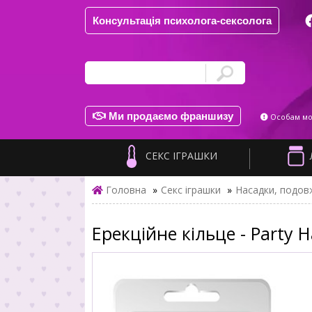
Консультація психолога-сексолога
Ми продаємо франшизу
Особам мол
СЕКС ІГРАШКИ
Головна
»
Секс іграшки
»
Насадки, подовж
Ерекційне кільце - Party H