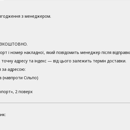
узгодження з менеджером.
 БЕЗКОШТОВНО.
орт і номер накладної, який повідомить менеджер після відправк
точну адресу та індекс — від цього залежить термін доставки.
 за адресою:
а (навпроти Сільпо)
опорт», 2 поверх
нк: