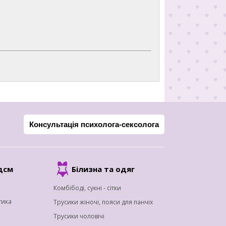
Консультація психолога-сексолога
дсм
Білизна та одяг
Комбібоді, сукні - сітки
тика
Трусики жіночі, пояси для панчіх
Трусики чоловічі