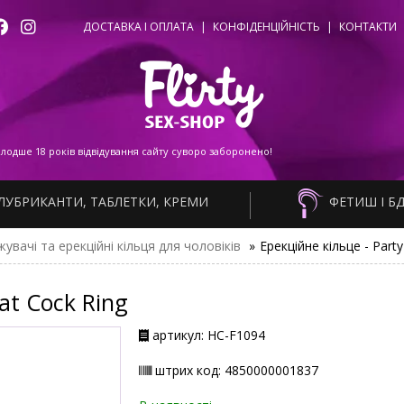
ДОСТАВКА І ОПЛАТА
|
КОНФІДЕНЦІЙНІСТЬ
|
КОНТАКТИ
одше 18 років відвідування сайту суворо заборонено!
ЛУБРИКАНТИ, ТАБЛЕТКИ, КРЕМИ
ФЕТИШ І Б
увачі та ерекційні кільця для чоловіків
»
Ерекційне кільце - Part
at Cock Ring
артикул: НС-F1094
штрих код: 4850000001837