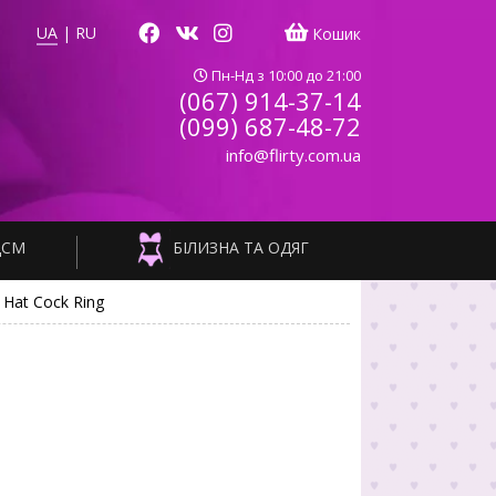
UA
|
RU
Кошик
Пн-Нд з 10:00 до 21:00
(067) 914-37-14
(099) 687-48-72
info@flirty.com.ua
ДСМ
БІЛИЗНА ТА ОДЯГ
y Hat Cock Ring