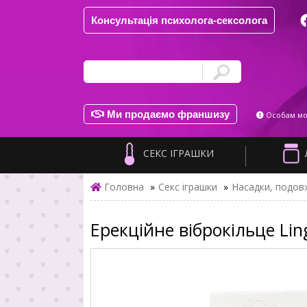
Консультація психолога-сексолога
Ми продаємо франшизу
Особам мол
СЕКС ІГРАШКИ
Головна
»
Секс іграшки
»
Насадки, подовж
Ерекційне віброкільце Li