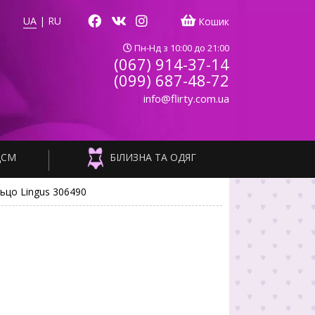
UA
|
RU
Кошик
Пн-Нд з 10:00 до 21:00
(067) 914-37-14
(099) 687-48-72
info@flirty.com.ua
ДСМ
БІЛИЗНА ТА ОДЯГ
ьцо Lingus 306490