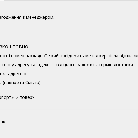
узгодження з менеджером.
 БЕЗКОШТОВНО.
орт і номер накладної, який повідомить менеджер після відправк
точну адресу та індекс — від цього залежить термін доставки.
 за адресою:
а (навпроти Сільпо)
опорт», 2 поверх
нк: