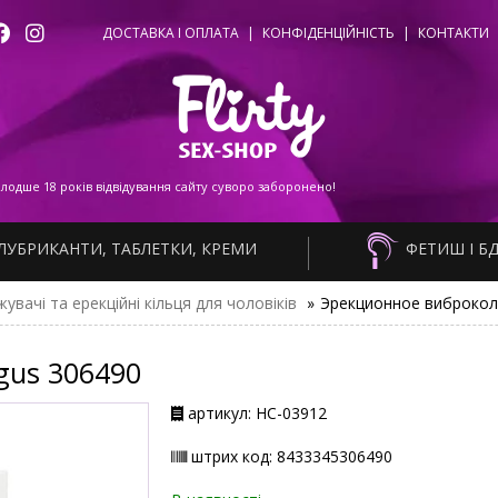
ДОСТАВКА І ОПЛАТА
|
КОНФІДЕНЦІЙНІСТЬ
|
КОНТАКТИ
одше 18 років відвідування сайту суворо заборонено!
ЛУБРИКАНТИ, ТАБЛЕТКИ, КРЕМИ
ФЕТИШ І Б
увачі та ерекційні кільця для чоловіків
»
Эрекционное виброкол
ngus 306490
артикул: НС-03912
штрих код: 8433345306490