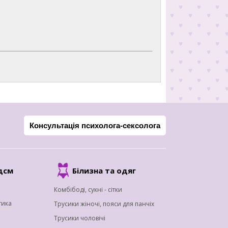
Консультація психолога-сексолога
дсм
Білизна та одяг
Комбібоді, сукні - сітки
тика
Трусики жіночі, пояси для панчіх
Трусики чоловічі