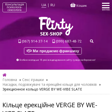
UA
|
RU
Консультація
Кошик
психолога-
меню
сексолога
(067) 914-37-14
(099) 687-48-72
Ми продаємо франшизу
Особам молодше 18 років відвідування сайту суворо заборонено!
Головна
»
Секс іграшки
»
Насадки, подовжувачі та ерекційні кільця для чоловіків
»
Эрекционное кольцо VERGE BY WE-VIBE SLATE
Кільце ерекційне VERGE BY WE-