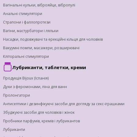
Вагінальні кульки, віброяйце, вібропулі
Анальні стимулятори
Страпони і фаллопротези
Вагіни, мастурбатори і ляльки
Насадки, подовжувачі та ерекційні кільця для чоловіків
Вакуумні помпи, масажери, розширювачі
Кліторальні стимулятори
Лубриканти, таблетки, креми
Продукція Bijoux (Іспанія)
Духи з феромонами, піна для ванн
Пролонгатори
Антисептики і дезинфікуючі засоби для догляду за секс-іграшками
Збуджуючі засоби для чоловіків і жінок
Пробники парфумів, кремів і лубрикантов
Лубриканти