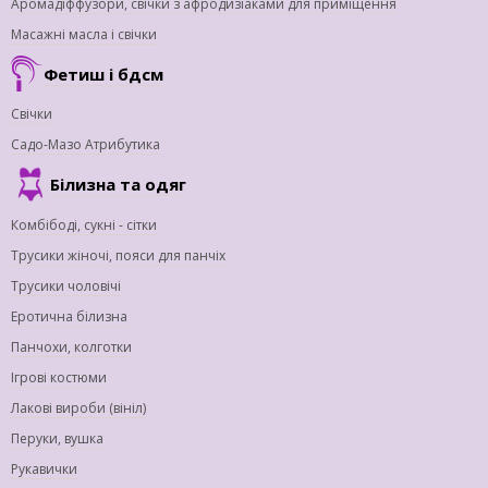
Аромадіффузори, свічки з афродизіаками для приміщення
Масажні масла і свічки
Фетиш і бдсм
Свічки
Садо-Мазо Атрибутика
Білизна та одяг
Комбібоді, сукні - сітки
Трусики жіночі, пояси для панчіх
Трусики чоловічі
Еротична білизна
Панчохи, колготки
Ігрові костюми
Лакові вироби (вініл)
Перуки, вушка
Рукавички