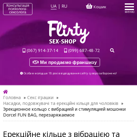
UA
|
RU
Консультація
Кошик
психолога-
меню
сексолога
(067) 914-37-14
(099) 687-48-72
Ми продаємо франшизу
Особам молодше 18 років відвідування сайту суворо заборонено!
Головна
»
Секс іграшки
»
Насадки, подовжувачі та ерекційні кільця для чоловіків
»
Эрекционное кольцо с вибрацией и стимуляцией мошонки
Dorcel FUN BAG, перезаряжаемое
Ерекційне кільце з вібрацією та