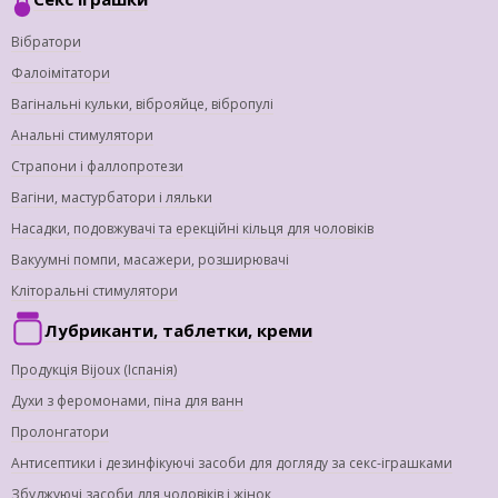
Вібратори
Фалоімітатори
Вагінальні кульки, віброяйце, вібропулі
Анальні стимулятори
Страпони і фаллопротези
Вагіни, мастурбатори і ляльки
Насадки, подовжувачі та ерекційні кільця для чоловіків
Вакуумні помпи, масажери, розширювачі
Кліторальні стимулятори
Лубриканти, таблетки, креми
Продукція Bijoux (Іспанія)
Духи з феромонами, піна для ванн
Пролонгатори
Антисептики і дезинфікуючі засоби для догляду за секс-іграшками
Збуджуючі засоби для чоловіків і жінок