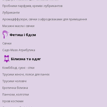
Пробники парфумів, кремів і лубрикантов
Лубриканти
Аромадіффузори, свічки з афродизіаками для приміщення
Масажні масла і свічки
Фетиш і бдсм
Свічки
Садо-Мазо Атрибутика
Білизна та одяг
Комбібоді, сукні - сітки
Трусики жіночі, пояси для панчіх
Трусики чоловічі
Еротична білизна
Панчохи, колготки
Ігрові костюми