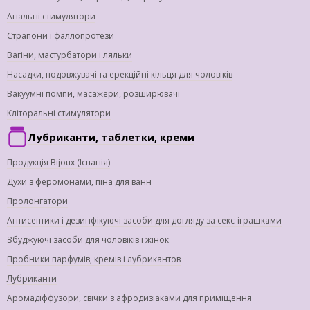
Анальні стимулятори
Страпони і фаллопротези
Вагіни, мастурбатори і ляльки
Насадки, подовжувачі та ерекційні кільця для чоловіків
Вакуумні помпи, масажери, розширювачі
Кліторальні стимулятори
Лубриканти, таблетки, креми
Продукція Bijoux (Іспанія)
Духи з феромонами, піна для ванн
Пролонгатори
Антисептики і дезинфікуючі засоби для догляду за секс-іграшками
Збуджуючі засоби для чоловіків і жінок
Пробники парфумів, кремів і лубрикантов
Лубриканти
Аромадіффузори, свічки з афродизіаками для приміщення