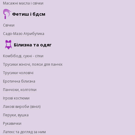
Масажні масла і свічки
Фетиш і бдсм
Свічки
Садо-Мазо Атрибутика
Білизна та одяг
Комбібоді, сукні - сітки
Трусики жіночі, пояси для панчіх
Трусики чоловічі
Еротична білизна
Панчохи, колготки
Ігрові костюми
Лакові вироби (вініл)
Перуки, вушка
Рукавички
Латекс та догляд за ним