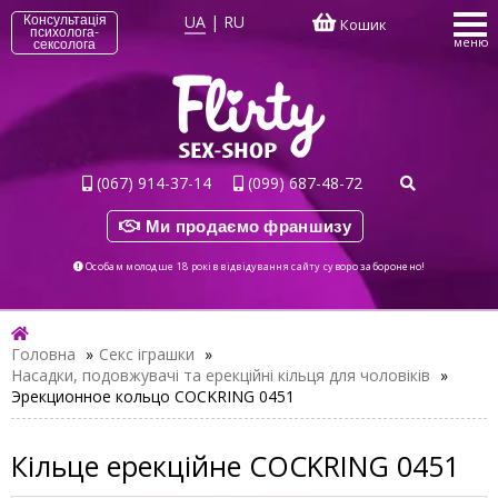
UA
|
RU
Консультація
Кошик
психолога-
меню
сексолога
(067) 914-37-14
(099) 687-48-72
Ми продаємо франшизу
Особам молодше 18 років відвідування сайту суворо заборонено!
Головна
»
Секс іграшки
»
Насадки, подовжувачі та ерекційні кільця для чоловіків
»
Эрекционное кольцо COCKRING 0451
Кільце ерекційне COCKRING 0451