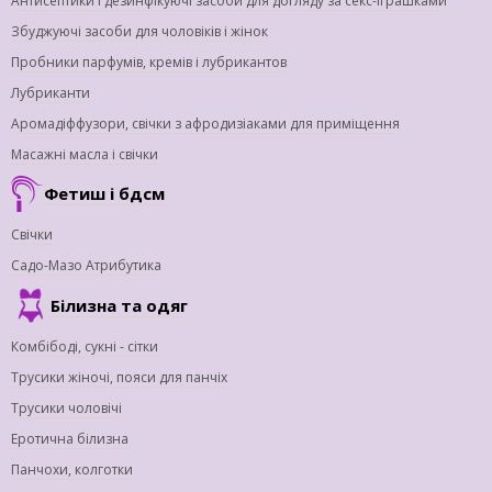
Антисептики і дезинфікуючі засоби для догляду за секс-іграшками
Збуджуючі засоби для чоловіків і жінок
Пробники парфумів, кремів і лубрикантов
Лубриканти
Аромадіффузори, свічки з афродизіаками для приміщення
Масажні масла і свічки
Фетиш і бдсм
Свічки
Садо-Мазо Атрибутика
Білизна та одяг
Комбібоді, сукні - сітки
Трусики жіночі, пояси для панчіх
Трусики чоловічі
Еротична білизна
Панчохи, колготки