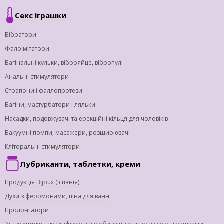
Секс іграшки
Вібратори
Фалоімітатори
Вагінальні кульки, віброяйце, вібропулі
Анальні стимулятори
Страпони і фаллопротези
Вагіни, мастурбатори і ляльки
Насадки, подовжувачі та ерекційні кільця для чоловіків
Вакуумні помпи, масажери, розширювачі
Кліторальні стимулятори
Лубриканти, таблетки, креми
Продукція Bijoux (Іспанія)
Духи з феромонами, піна для ванн
Пролонгатори