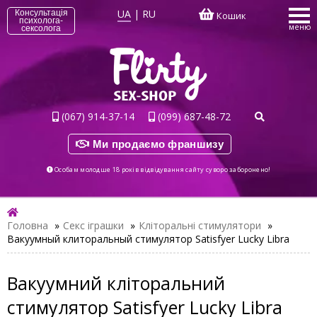
UA
|
RU
Консультація
Кошик
психолога-
меню
сексолога
(067) 914-37-14
(099) 687-48-72
Ми продаємо франшизу
Особам молодше 18 років відвідування сайту суворо заборонено!
Головна
»
Секс іграшки
»
Кліторальні стимулятори
»
Вакуумный клиторальный стимулятор Satisfyer Lucky Libra
Вакуумний кліторальний
стимулятор Satisfyer Lucky Libra