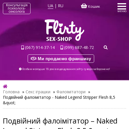
UA
|
RU
Консультація
Кошик
психолога-
меню
сексолога
(067) 914-37-14
(099) 687-48-72
Ми продаємо франшизу
Особам молодше 18 років відвідування сайту суворо заборонено!
Головна
»
Секс іграшки
»
Фалоімітатори
»
Подвійний фалоімітатор - Naked Legend Stripper Flesh 8,5
&quot;
Подвійний фалоімітатор – Naked