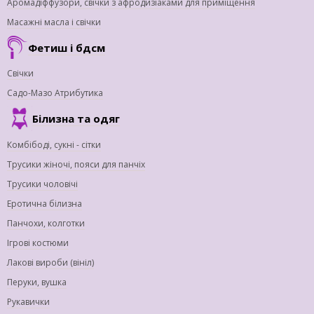
Аромадіффузори, свічки з афродизіаками для приміщення
Масажні масла і свічки
Фетиш і бдсм
Свічки
Садо-Мазо Атрибутика
Білизна та одяг
Комбібоді, сукні - сітки
Трусики жіночі, пояси для панчіх
Трусики чоловічі
Еротична білизна
Панчохи, колготки
Ігрові костюми
Лакові вироби (вініл)
Перуки, вушка
Рукавички