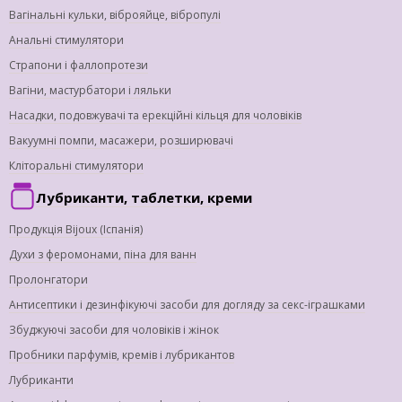
Вагінальні кульки, віброяйце, вібропулі
Анальні стимулятори
Страпони і фаллопротези
Вагіни, мастурбатори і ляльки
Насадки, подовжувачі та ерекційні кільця для чоловіків
Вакуумні помпи, масажери, розширювачі
Кліторальні стимулятори
Лубриканти, таблетки, креми
Продукція Bijoux (Іспанія)
Духи з феромонами, піна для ванн
Пролонгатори
Антисептики і дезинфікуючі засоби для догляду за секс-іграшками
Збуджуючі засоби для чоловіків і жінок
Пробники парфумів, кремів і лубрикантов
Лубриканти