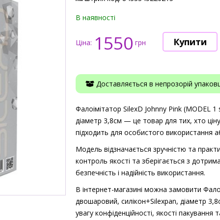
В наявності
1550
Ціна:
грн
Доставляється в непрозорій упаковці
Фалоімітатор SilexD Johnny Pink (MODEL 1 s
діаметр 3,8см — це товар для тих, хто ціну
підходить для особистого використання аб
Модель відзначається зручністю та практи
контроль якості та зберігається з дотрима
безпечність і надійність використання.
В інтернет-магазині можна замовити Фалоім
двошаровий, силікон+Silexpan, діаметр 3,8
увагу конфіденційності, якості пакування