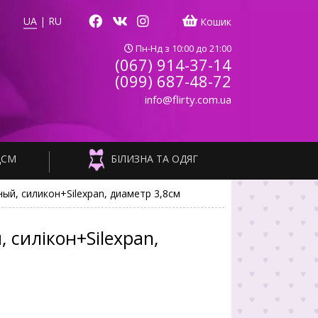
UA
|
RU
Кошик
Пн-Нд з 10:00 до 21:00
(067) 914-37-14
(099) 687-48-72
info@flirty.com.ua
ДСМ
БІЛИЗНА ТА ОДЯГ
ный, силикон+Silexpan, диаметр 3,8см
, силікон+Silexpan,