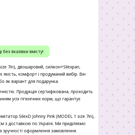
 без вказівки вмісту!
ize 7in), двошаровий, силікон+Silexpan,
є якість, комфорт і продуманий вибір. Він
о як варіант для подарунка.
чністю. Продукція сертифікована, проходить
нням усіх гігієнічних норм, що гарантує
ітатор SilexD Johnny Pink (MODEL 1 size 7in),
см з доставкою по Україні. Ми приділяємо
 та зручності оформлення замовлення.