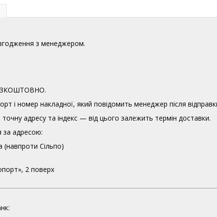
узгодження з менеджером.
 БЕЗКОШТОВНО.
орт і номер накладної, який повідомить менеджер після відправк
точну адресу та індекс — від цього залежить термін доставки.
 за адресою:
а (навпроти Сільпо)
опорт», 2 поверх
нк: