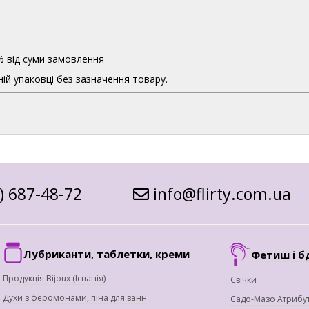
% від суми замовлення
ій упаковці без зазначення товару.
) 687-48-72
info@flirty.com.ua
Лубриканти, таблетки, креми
Фетиш і б
Продукція Bijoux (Іспанія)
Свічки
Духи з феромонами, піна для ванн
Садо-Мазо Атрибу