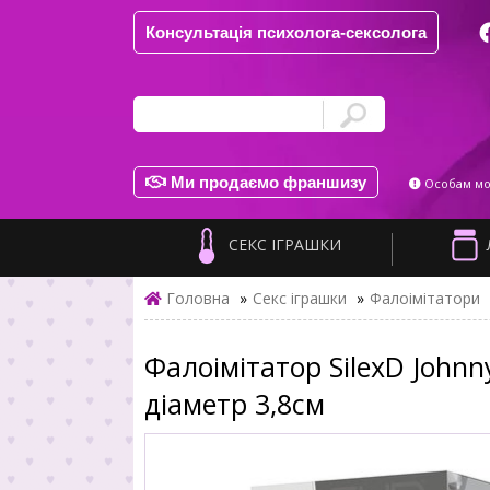
Консультація психолога-сексолога
Ми продаємо франшизу
Особам мол
СЕКС ІГРАШКИ
Головна
»
Секс іграшки
»
Фалоімітатори
Фалоімітатор SilexD Johnn
діаметр 3,8см