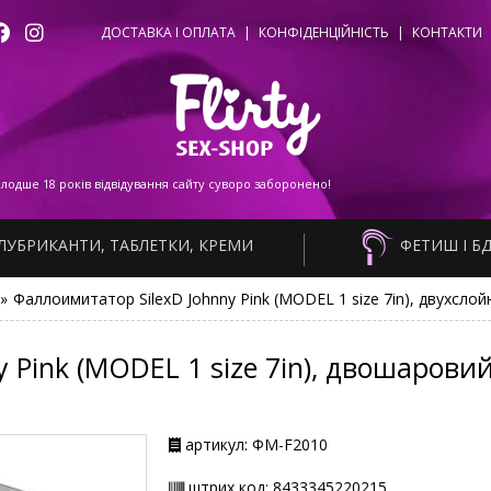
ДОСТАВКА І ОПЛАТА
|
КОНФІДЕНЦІЙНІСТЬ
|
КОНТАКТИ
одше 18 років відвідування сайту суворо заборонено!
ЛУБРИКАНТИ, ТАБЛЕТКИ, КРЕМИ
ФЕТИШ І Б
»
Фаллоимитатор SilexD Johnny Pink (MODEL 1 size 7in), двухслой
y Pink (MODEL 1 size 7in), двошаровий
артикул: ФМ-F2010
штрих код: 8433345220215