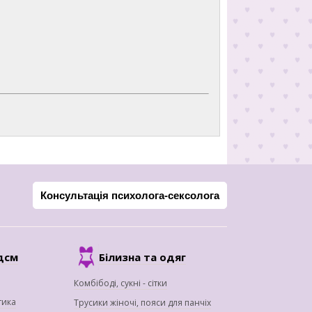
Консультація психолога-сексолога
дсм
Білизна та одяг
Комбібоді, сукні - сітки
тика
Трусики жіночі, пояси для панчіх