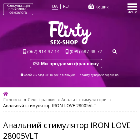
UA
|
RU
Консультація
Кошик
психолога-
меню
сексолога
(067) 914-37-14
(099) 687-48-72
Ми продаємо франшизу
Особам молодше 18 років відвідування сайту суворо заборонено!
Головна
»
Секс іграшки
»
Анальні стимулятори
»
Анальный стимулятор IRON LOVE 28005VLT
Анальний стимулятор IRON LOVE
28005VLT