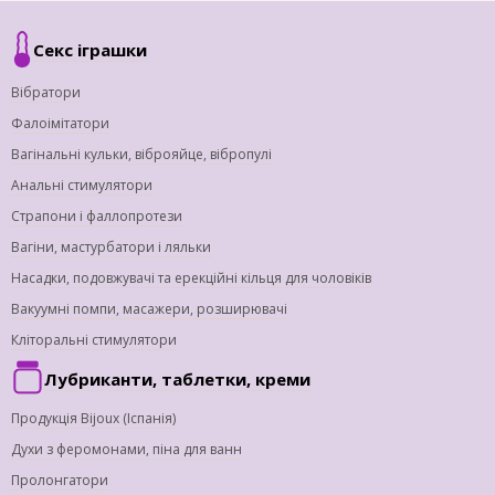
Секс іграшки
Вібратори
Фалоімітатори
Вагінальні кульки, віброяйце, вібропулі
Анальні стимулятори
Страпони і фаллопротези
Вагіни, мастурбатори і ляльки
Насадки, подовжувачі та ерекційні кільця для чоловіків
Вакуумні помпи, масажери, розширювачі
Кліторальні стимулятори
Лубриканти, таблетки, креми
Продукція Bijoux (Іспанія)
Духи з феромонами, піна для ванн
Пролонгатори