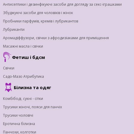
Антисептики і дезинфікуючі засоби для догляду за секс-іграшками
Збуджуючі засоби для чоловіків і жінок
Пробники парфумів, кремів і лубрикантов
Лубриканти
Аромадіффузори, свічки з афродизіаками для приміщення
Масажні масла і свічки
Фетиш і бдсм
Свічки
Садо-Мазо Атрибутика
Білизна та одяг
Комбібоді, сукні - сітки
Трусики жіночі, пояси для панчіх
Трусики чоловічі
Еротична білизна
Панчохи, колготки