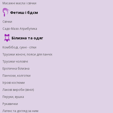
Масажні масла і свічки
Фетиш і бдсм
Свічки
Садо-Мазо Атрибутика
Білизна та одяг
Комбібоді, сукні - сітки
Трусики жіночі, пояси для панчіх
Трусики чоловічі
Еротична білизна
Панчохи, колготки
Ігрові костюми
Лакові вироби (вініл)
Перуки, вушка
Рукавички
Латекс та догляд за ним