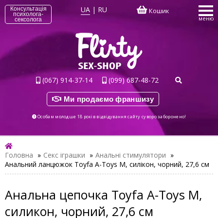
UA
|
RU
Консультація
Кошик
психолога-
меню
сексолога
(067) 914-37-14
(099) 687-48-72
Ми продаємо франшизу
Особам молодше 18 років відвідування сайту суворо заборонено!
Головна
»
Секс іграшки
»
Анальні стимулятори
»
Анальний ланцюжок Toyfa A-Toys М, силікон, чорний, 27,6 см
Анальна цепочка Toyfa A-Toys М,
силикон, чорний, 27,6 см