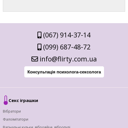
(067) 914-37-14
(099) 687-48-72
info@flirty.com.ua
Консультація психолога-сексолога
Секс іграшки
Вібратори
Фалоімітатори
Вагінальні кульки, віброяйце, вібропулі