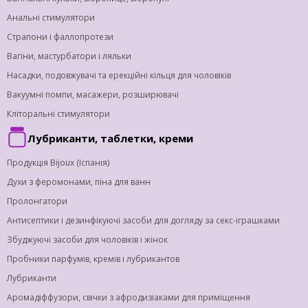
Анальні стимулятори
Страпони і фаллопротези
Вагіни, мастурбатори і ляльки
Насадки, подовжувачі та ерекційні кільця для чоловіків
Вакуумні помпи, масажери, розширювачі
Кліторальні стимулятори
Лубриканти, таблетки, креми
Продукція Bijoux (Іспанія)
Духи з феромонами, піна для ванн
Пролонгатори
Антисептики і дезинфікуючі засоби для догляду за секс-іграшками
Збуджуючі засоби для чоловіків і жінок
Пробники парфумів, кремів і лубрикантов
Лубриканти
Аромадіффузори, свічки з афродизіаками для приміщення