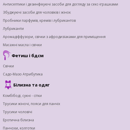
Антисептики і дезинфікуючі засоби для догляду за секс-іграшками
Збуджуючі засоби для чоловіків і жінок
Пробники парфумів, кремів і лубрикантов
Лубриканти
Аромадіффузори, свічки з афродизіаками для приміщення
Масажні масла і свічки
Фетиш і бдсм
Свічки
Садо-Мазо Атрибутика
Білизна та одяг
Комбібоді, сукні - сітки
Трусики жіночі, пояси для панчіх
Трусики чоловічі
Еротична білизна
Панчохи, колготки