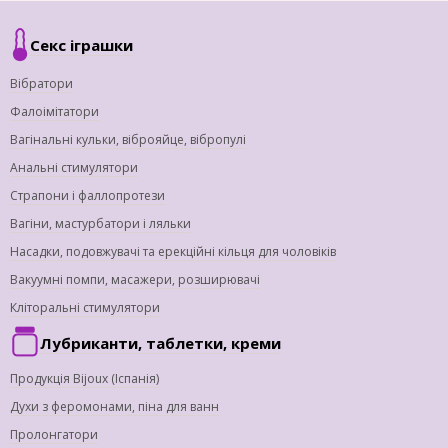
Секс іграшки
Вібратори
Фалоімітатори
Вагінальні кульки, віброяйце, вібропулі
Анальні стимулятори
Страпони і фаллопротези
Вагіни, мастурбатори і ляльки
Насадки, подовжувачі та ерекційні кільця для чоловіків
Вакуумні помпи, масажери, розширювачі
Кліторальні стимулятори
Лубриканти, таблетки, креми
Продукція Bijoux (Іспанія)
Духи з феромонами, піна для ванн
Пролонгатори