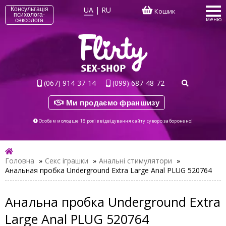
UA
|
RU
Консультація
Кошик
психолога-
меню
сексолога
(067) 914-37-14
(099) 687-48-72
Ми продаємо франшизу
Особам молодше 18 років відвідування сайту суворо заборонено!
Головна
»
Секс іграшки
»
Анальні стимулятори
»
Анальная пробка Underground Extra Large Anal PLUG 520764
Анальна пробка Underground Extra
Large Anal PLUG 520764