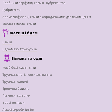
Пробники парфумів, кремів і лубрикантов
Лубриканти
Аромадіффузори, свічки з афродизіаками для приміщення
Масажні масла і свічки
Фетиш і бдсм
Свічки
Садо-Мазо Атрибутика
Білизна та одяг
Комбібоді, сукні - сітки
Трусики жіночі, пояси для панчіх
Трусики чоловічі
Еротична білизна
Панчохи, колготки
Ігрові костюми
Лакові вироби (вініл)