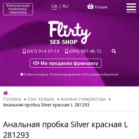
UA
|
RU
Консультація
Кошик
психолога-
меню
сексолога
(067) 914-37-14
(099) 687-48-72
Ми продаємо франшизу
Особам молодше 18 років відвідування сайту суворо заборонено!
Головна
»
Секс іграшки
»
Анальні стимулятори
»
Анальная пробка Silver красная L 281293
Анальная пробка Silver красная L
281293