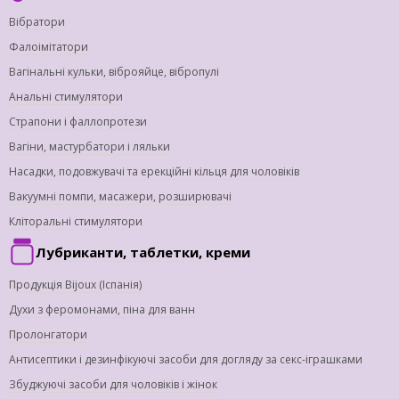
Вібратори
Фалоімітатори
Вагінальні кульки, віброяйце, вібропулі
Анальні стимулятори
Страпони і фаллопротези
Вагіни, мастурбатори і ляльки
Насадки, подовжувачі та ерекційні кільця для чоловіків
Вакуумні помпи, масажери, розширювачі
Кліторальні стимулятори
Лубриканти, таблетки, креми
Продукція Bijoux (Іспанія)
Духи з феромонами, піна для ванн
Пролонгатори
Антисептики і дезинфікуючі засоби для догляду за секс-іграшками
Збуджуючі засоби для чоловіків і жінок