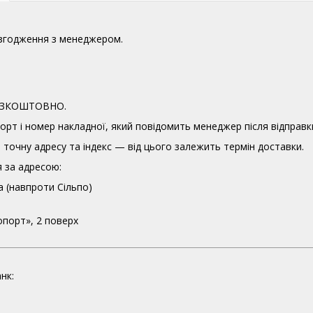
узгодження з менеджером.
 БЕЗКОШТОВНО.
орт і номер накладної, який повідомить менеджер після відправк
точну адресу та індекс — від цього залежить термін доставки.
 за адресою:
а (навпроти Сільпо)
опорт», 2 поверх
нк: