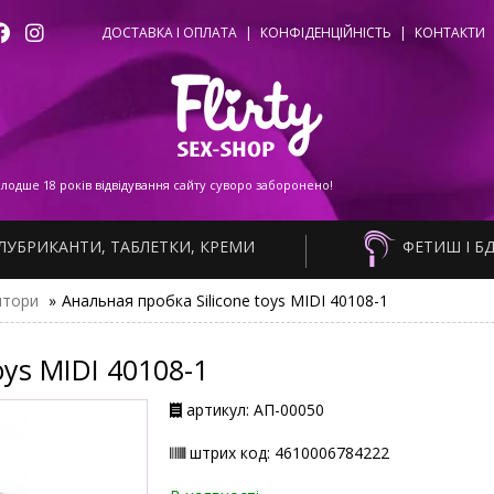
ДОСТАВКА І ОПЛАТА
|
КОНФІДЕНЦІЙНІСТЬ
|
КОНТАКТИ
одше 18 років відвідування сайту суворо заборонено!
ЛУБРИКАНТИ, ТАБЛЕТКИ, КРЕМИ
ФЕТИШ І Б
ятори
»
Анальная пробка Silicone toys MIDI 40108-1
oys MIDI 40108-1
артикул: АП-00050
штрих код: 4610006784222