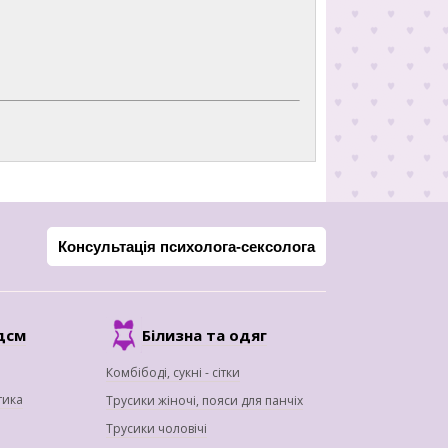
Консультація психолога-сексолога
дсм
Білизна та одяг
Комбібоді, сукні - сітки
тика
Трусики жіночі, пояси для панчіх
Трусики чоловічі