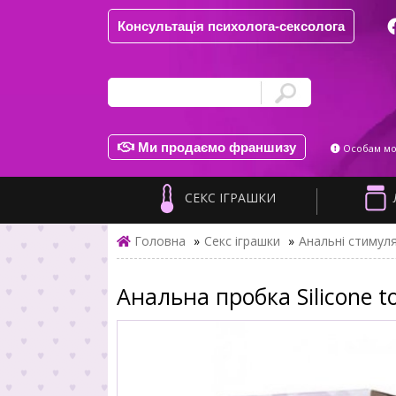
Консультація психолога-сексолога
Ми продаємо франшизу
Особам мол
СЕКС ІГРАШКИ
Головна
»
Секс іграшки
»
Анальні стимул
Анальна пробка Silicone t