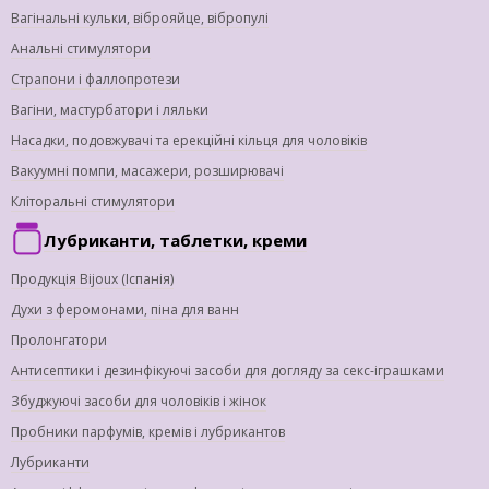
Вагінальні кульки, віброяйце, вібропулі
Анальні стимулятори
Страпони і фаллопротези
Вагіни, мастурбатори і ляльки
Насадки, подовжувачі та ерекційні кільця для чоловіків
Вакуумні помпи, масажери, розширювачі
Кліторальні стимулятори
Лубриканти, таблетки, креми
Продукція Bijoux (Іспанія)
Духи з феромонами, піна для ванн
Пролонгатори
Антисептики і дезинфікуючі засоби для догляду за секс-іграшками
Збуджуючі засоби для чоловіків і жінок
Пробники парфумів, кремів і лубрикантов
Лубриканти