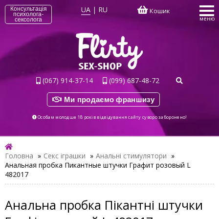
UA
|
RU
Консультація
Кошик
психолога-
меню
сексолога
(067) 914-37-14
(099) 687-48-72
Ми продаємо франшизу
Особам молодше 18 років відвідування сайту суворо заборонено!
Головна
»
Секс іграшки
»
Анальні стимулятори
»
Анальная пробка Пикантные штучки Графит розовый L
482017
Анальна пробка Пікантні штучки