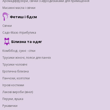
Аромадіффузори, свічки з афродизіаками для приміщення
Масажні масла і свічки
Фетиш і бдсм
Свічки
Садо-Мазо Атрибутика
Білизна та одяг
Комбібоді, сукні - сітки
Трусики жіночі, пояси для панчіх
Трусики чоловічі
Еротична білизна
Панчохи, колготки
Ігрові костюми
Лакові вироби (вініл)
Перуки, вушка
Рукавички