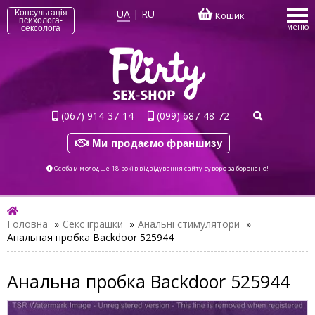
UA
|
RU
Консультація
Кошик
психолога-
меню
сексолога
(067) 914-37-14
(099) 687-48-72
Ми продаємо франшизу
Особам молодше 18 років відвідування сайту суворо заборонено!
Головна
»
Секс іграшки
»
Анальні стимулятори
»
Анальная пробка Backdoor 525944
Анальна пробка Backdoor 525944