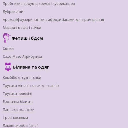
Пробники парфумів, кремів і лубрикантов
Лубриканти
Аромадіффузори, свічки з афродизіаками для приміщення
Масажні масла і свічки
Фетиш і бдсм
Свічки
Садо-Мазо Атрибутика
Білизна та одяг
Комбібоді, сукні - сітки
Трусики жіночі, пояси для панчіх
Трусики чоловічі
Еротична білизна
Панчохи, колготки
Ігрові костюми
Лакові вироби (вініл)