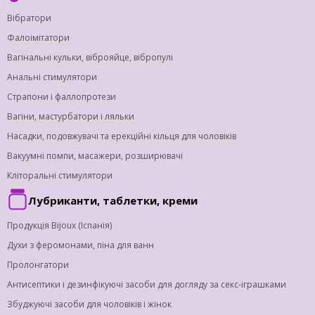
Вібратори
Фалоімітатори
Вагінальні кульки, віброяйце, вібропулі
Анальні стимулятори
Страпони і фаллопротези
Вагіни, мастурбатори і ляльки
Насадки, подовжувачі та ерекційні кільця для чоловіків
Вакуумні помпи, масажери, розширювачі
Кліторальні стимулятори
Лубриканти, таблетки, креми
Продукція Bijoux (Іспанія)
Духи з феромонами, піна для ванн
Пролонгатори
Антисептики і дезинфікуючі засоби для догляду за секс-іграшками
Збуджуючі засоби для чоловіків і жінок