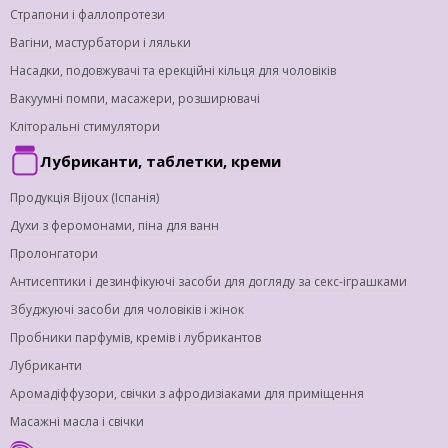
Страпони і фаллопротези
Вагіни, мастурбатори і ляльки
Насадки, подовжувачі та ерекційні кільця для чоловіків
Вакуумні помпи, масажери, розширювачі
Кліторальні стимулятори
Лубриканти, таблетки, креми
Продукція Bijoux (Іспанія)
Духи з феромонами, піна для ванн
Пролонгатори
Антисептики і дезинфікуючі засоби для догляду за секс-іграшками
Збуджуючі засоби для чоловіків і жінок
Пробники парфумів, кремів і лубрикантов
Лубриканти
Аромадіффузори, свічки з афродизіаками для приміщення
Масажні масла і свічки