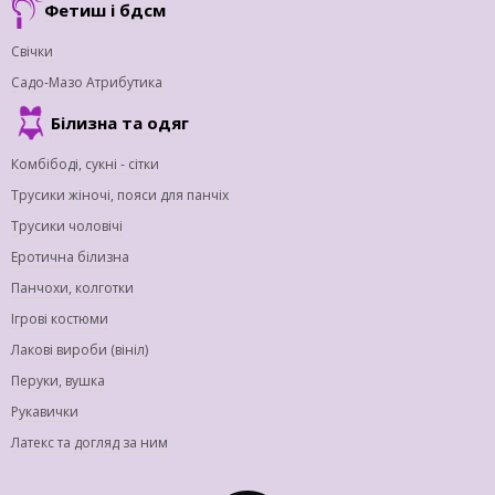
Фетиш і бдсм
Свічки
Садо-Мазо Атрибутика
Білизна та одяг
Комбібоді, сукні - сітки
Трусики жіночі, пояси для панчіх
Трусики чоловічі
Еротична білизна
Панчохи, колготки
Ігрові костюми
Лакові вироби (вініл)
Перуки, вушка
Рукавички
Латекс та догляд за ним