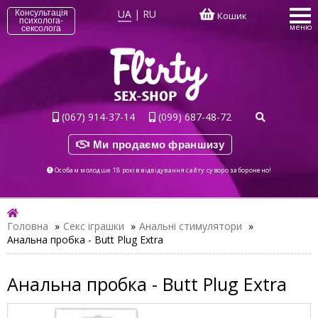
UA
|
RU
Консультація
Кошик
психолога-
меню
сексолога
(067) 914-37-14
(099) 687-48-72
Ми продаємо франшизу
Особам молодше 18 років відвідування сайту суворо заборонено!
Головна
»
Секс іграшки
»
Анальні стимулятори
»
Анальна пробка - Butt Plug Extra
Анальна пробка - Butt Plug Extra