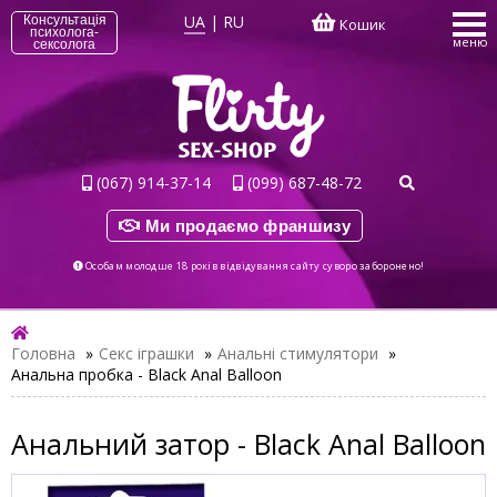
UA
|
RU
Консультація
Кошик
психолога-
меню
сексолога
(067) 914-37-14
(099) 687-48-72
Ми продаємо франшизу
Особам молодше 18 років відвідування сайту суворо заборонено!
Головна
»
Секс іграшки
»
Анальні стимулятори
»
Анальна пробка - Black Anal Balloon
Анальний затор - Black Anal Balloon