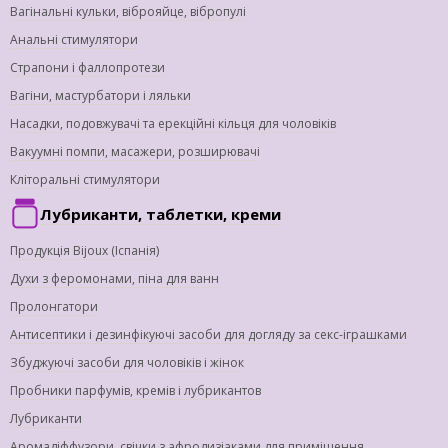
Вагінальні кульки, віброяйце, вібропулі
Анальні стимулятори
Страпони і фаллопротези
Вагіни, мастурбатори і ляльки
Насадки, подовжувачі та ерекційні кільця для чоловіків
Вакуумні помпи, масажери, розширювачі
Кліторальні стимулятори
Лубриканти, таблетки, креми
Продукція Bijoux (Іспанія)
Духи з феромонами, піна для ванн
Пролонгатори
Антисептики і дезинфікуючі засоби для догляду за секс-іграшками
Збуджуючі засоби для чоловіків і жінок
Пробники парфумів, кремів і лубрикантов
Лубриканти
Аромадіффузори, свічки з афродизіаками для приміщення