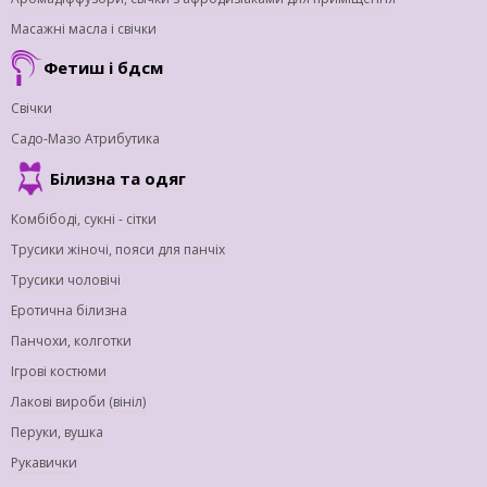
Масажні масла і свічки
Фетиш і бдсм
Свічки
Садо-Мазо Атрибутика
Білизна та одяг
Комбібоді, сукні - сітки
Трусики жіночі, пояси для панчіх
Трусики чоловічі
Еротична білизна
Панчохи, колготки
Ігрові костюми
Лакові вироби (вініл)
Перуки, вушка
Рукавички