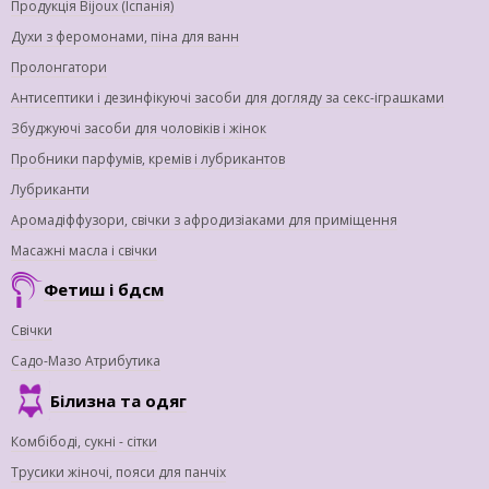
Продукція Bijoux (Іспанія)
Духи з феромонами, піна для ванн
Пролонгатори
Антисептики і дезинфікуючі засоби для догляду за секс-іграшками
Збуджуючі засоби для чоловіків і жінок
Пробники парфумів, кремів і лубрикантов
Лубриканти
Аромадіффузори, свічки з афродизіаками для приміщення
Масажні масла і свічки
Фетиш і бдсм
Свічки
Садо-Мазо Атрибутика
Білизна та одяг
Комбібоді, сукні - сітки
Трусики жіночі, пояси для панчіх