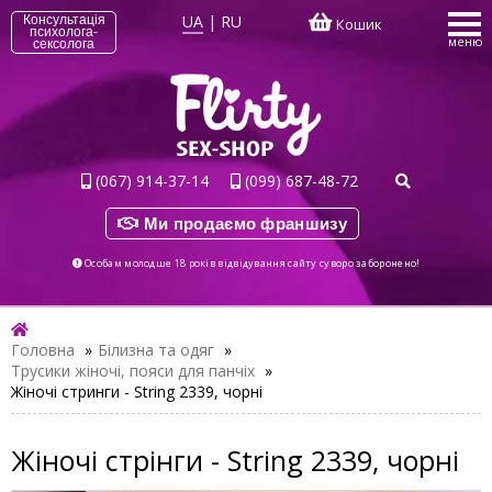
UA
|
RU
Консультація
Кошик
психолога-
меню
сексолога
(067) 914-37-14
(099) 687-48-72
Ми продаємо франшизу
Особам молодше 18 років відвідування сайту суворо заборонено!
Головна
»
Білизна та одяг
»
Трусики жіночі, пояси для панчіх
»
Жіночі стринги - String 2339, чорні
Жіночі стрінги - String 2339, чорні