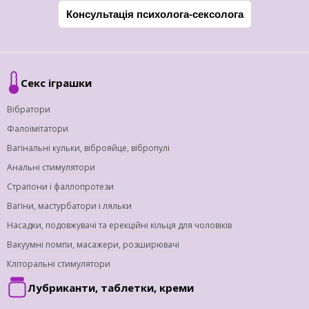
Консультація психолога-сексолога
Секс іграшки
Вібратори
Фалоімітатори
Вагінальні кульки, віброяйце, вібропулі
Анальні стимулятори
Страпони і фаллопротези
Вагіни, мастурбатори і ляльки
Насадки, подовжувачі та ерекційні кільця для чоловіків
Вакуумні помпи, масажери, розширювачі
Кліторальні стимулятори
Лубриканти, таблетки, креми