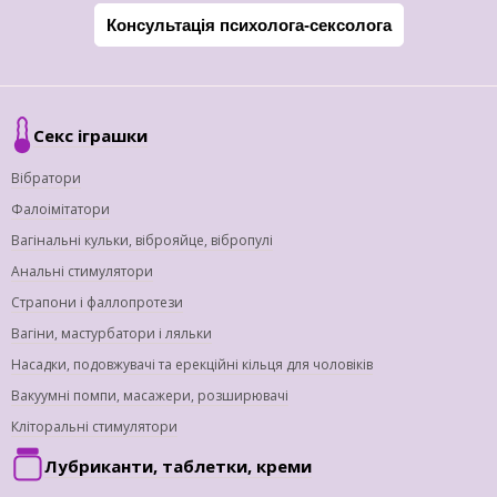
Консультація психолога-сексолога
Секс іграшки
Вібратори
Фалоімітатори
Вагінальні кульки, віброяйце, вібропулі
Анальні стимулятори
Страпони і фаллопротези
Вагіни, мастурбатори і ляльки
Насадки, подовжувачі та ерекційні кільця для чоловіків
Вакуумні помпи, масажери, розширювачі
Кліторальні стимулятори
Лубриканти, таблетки, креми