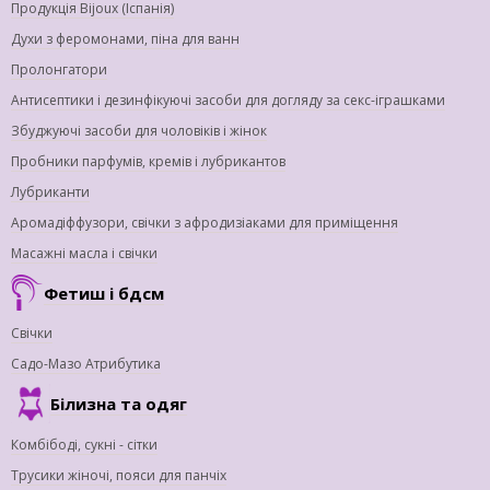
Продукція Bijoux (Іспанія)
Духи з феромонами, піна для ванн
Пролонгатори
Антисептики і дезинфікуючі засоби для догляду за секс-іграшками
Збуджуючі засоби для чоловіків і жінок
Пробники парфумів, кремів і лубрикантов
Лубриканти
Аромадіффузори, свічки з афродизіаками для приміщення
Масажні масла і свічки
Фетиш і бдсм
Свічки
Садо-Мазо Атрибутика
Білизна та одяг
Комбібоді, сукні - сітки
Трусики жіночі, пояси для панчіх