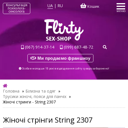
UA
|
RU
Консультація
Кошик
психолога-
меню
сексолога
(067) 914-37-14
(099) 687-48-72
Ми продаємо франшизу
Особам молодше 18 років відвідування сайту суворо заборонено!
Головна
»
Білизна та одяг
»
Трусики жіночі, пояси для панчіх
»
Жіночі стринги - String 2307
Жіночі стрінги String 2307