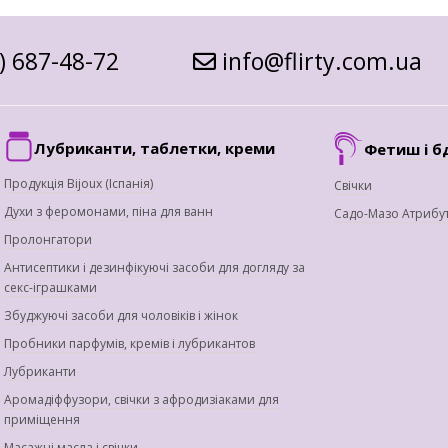
) 687-48-72
info@flirty.com.ua
Лубриканти, таблетки, креми
Фетиш і б
Продукція Bijoux (Іспанія)
Свічки
Духи з феромонами, піна для ванн
Садо-Мазо Атрибу
Пролонгатори
Антисептики і дезинфікуючі засоби для догляду за
секс-іграшками
Збуджуючі засоби для чоловіків і жінок
Пробники парфумів, кремів і лубрикантов
Лубриканти
Аромадіффузори, свічки з афродизіаками для
приміщення
Масажні масла і свічки