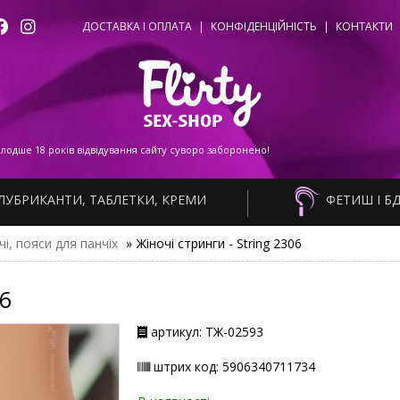
ДОСТАВКА І ОПЛАТА
|
КОНФІДЕНЦІЙНІСТЬ
|
КОНТАКТИ
одше 18 років відвідування сайту суворо заборонено!
ЛУБРИКАНТИ, ТАБЛЕТКИ, КРЕМИ
ФЕТИШ І Б
чі, пояси для панчіх
»
Жіночі стринги - String 2306
06
артикул: ТЖ-02593
штрих код: 5906340711734