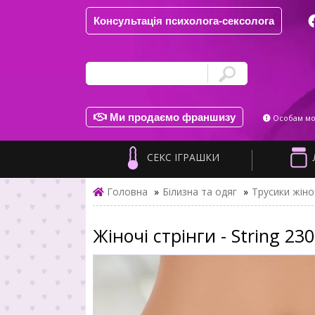
Консультація психолога-сексолога
Ми продаємо франшизу
Особам мол
СЕКС ІГРАШКИ
Головна
»
Білизна та одяг
»
Трусики жіно
Жіночі стрінги - String 23