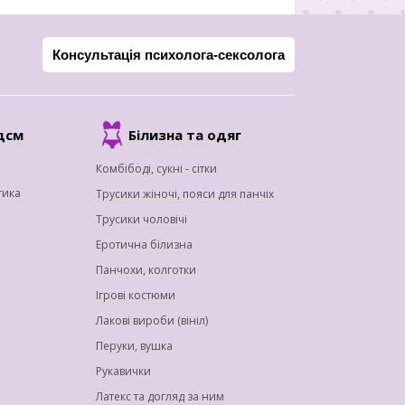
Консультація психолога-сексолога
дсм
Білизна та одяг
Комбібоді, сукні - сітки
тика
Трусики жіночі, пояси для панчіх
Трусики чоловічі
Еротична білизна
Панчохи, колготки
Ігрові костюми
Лакові вироби (вініл)
Перуки, вушка
Рукавички
Латекс та догляд за ним