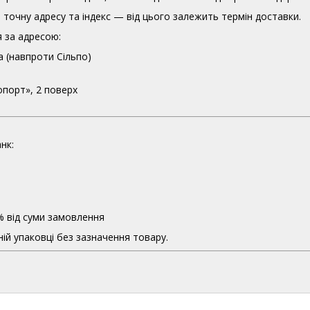
точну адресу та індекс — від цього залежить термін доставки.
 за адресою:
а (навпроти Сільпо)
опорт», 2 поверх
нк:
% від суми замовлення
ій упаковці без зазначення товару.