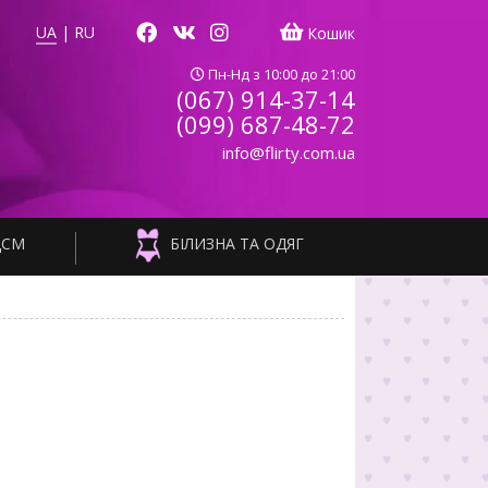
UA
|
RU
Кошик
Пн-Нд з 10:00 до 21:00
(067) 914-37-14
(099) 687-48-72
info@flirty.com.ua
ДСМ
БІЛИЗНА ТА ОДЯГ