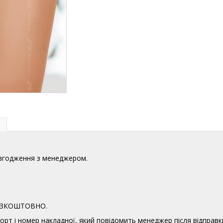
узгодження з менеджером.
 БЕЗКОШТОВНО.
орт і номер накладної, який повідомить менеджер після відправк