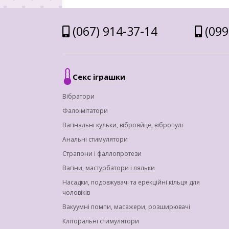
(067) 914-37-14
(099
Секс іграшки
Вібратори
Фалоімітатори
Вагінальні кульки, віброяйце, вібропулі
Анальні стимулятори
Страпони і фаллопротези
Вагіни, мастурбатори і ляльки
Насадки, подовжувачі та ерекційні кільця для
чоловіків
Вакуумні помпи, масажери, розширювачі
Кліторальні стимулятори