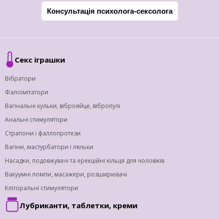
Консультація психолога-сексолога
Секс іграшки
Вібратори
Фалоімітатори
Вагінальні кульки, віброяйце, вібропулі
Анальні стимулятори
Страпони і фаллопротези
Вагіни, мастурбатори і ляльки
Насадки, подовжувачі та ерекційні кільця для чоловіків
Вакуумні помпи, масажери, розширювачі
Кліторальні стимулятори
Лубриканти, таблетки, креми