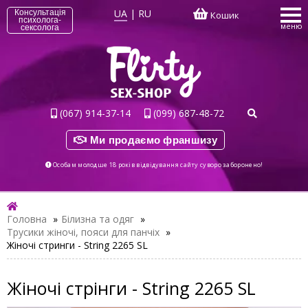
UA
|
RU
Консультація
Кошик
психолога-
меню
сексолога
(067) 914-37-14
(099) 687-48-72
Ми продаємо франшизу
Особам молодше 18 років відвідування сайту суворо заборонено!
Головна
»
Білизна та одяг
»
Трусики жіночі, пояси для панчіх
»
Жіночі стринги - String 2265 SL
Жіночі стрінги - String 2265 SL