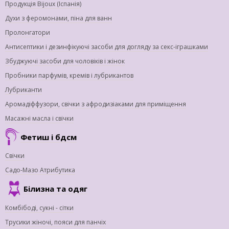
Продукція Bijoux (Іспанія)
Духи з феромонами, піна для ванн
Пролонгатори
Антисептики і дезинфікуючі засоби для догляду за секс-іграшками
Збуджуючі засоби для чоловіків і жінок
Пробники парфумів, кремів і лубрикантов
Лубриканти
Аромадіффузори, свічки з афродизіаками для приміщення
Масажні масла і свічки
Фетиш і бдсм
Свічки
Садо-Мазо Атрибутика
Білизна та одяг
Комбібоді, сукні - сітки
Трусики жіночі, пояси для панчіх