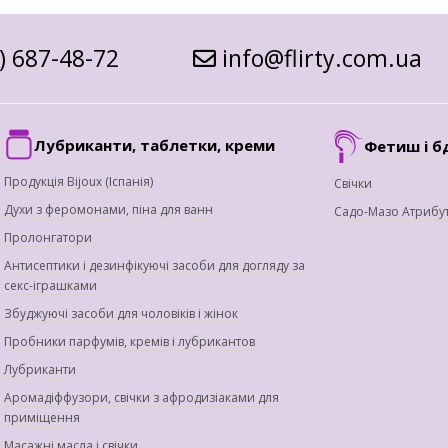
) 687-48-72
info@flirty.com.ua
Лубриканти, таблетки, креми
Фетиш і б
Продукція Bijoux (Іспанія)
Свічки
Духи з феромонами, піна для ванн
Садо-Мазо Атрибу
Пролонгатори
Антисептики і дезинфікуючі засоби для догляду за
секс-іграшками
Збуджуючі засоби для чоловіків і жінок
Пробники парфумів, кремів і лубрикантов
Лубриканти
Аромадіффузори, свічки з афродизіаками для
приміщення
Масажні масла і свічки