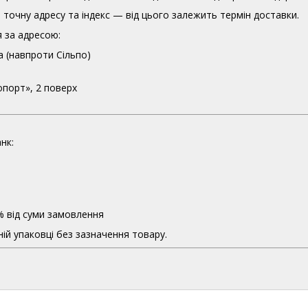
точну адресу та індекс — від цього залежить термін доставки.
 за адресою:
а (навпроти Сільпо)
опорт», 2 поверх
нк:
% від суми замовлення
ій упаковці без зазначення товару.