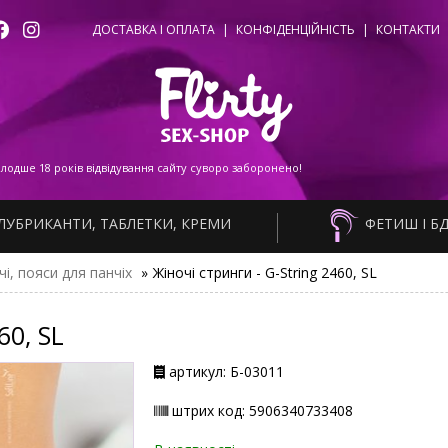
ДОСТАВКА І ОПЛАТА
|
КОНФІДЕНЦІЙНІСТЬ
|
КОНТАКТИ
одше 18 років відвідування сайту суворо заборонено!
ЛУБРИКАНТИ, ТАБЛЕТКИ, КРЕМИ
ФЕТИШ І Б
чі, пояси для панчіх
»
Жіночі стринги - G-String 2460, SL
60, SL
артикул: Б-03011
штрих код: 5906340733408