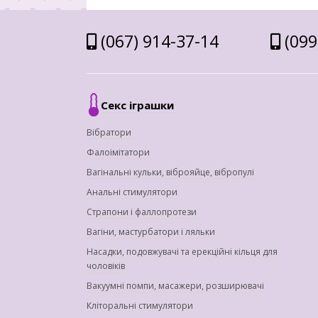
(067) 914-37-14
(099
Секс іграшки
Вібратори
Фалоімітатори
Вагінальні кульки, віброяйце, вібропулі
Анальні стимулятори
Страпони і фаллопротези
Вагіни, мастурбатори і ляльки
Насадки, подовжувачі та ерекційні кільця для
чоловіків
Вакуумні помпи, масажери, розширювачі
Кліторальні стимулятори