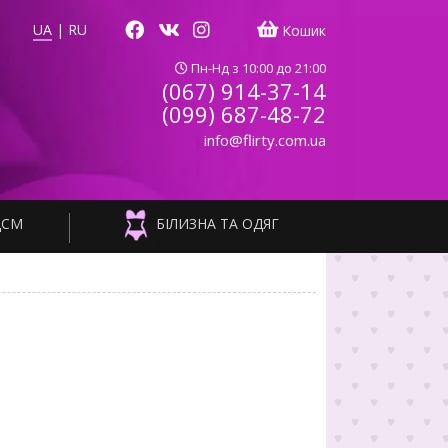
UA
|
RU
Кошик
Пн-Нд з 10:00 до 21:00
(067) 914-37-14
(099) 687-48-72
info@flirty.com.ua
ДСМ
БІЛИЗНА ТА ОДЯГ