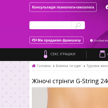
Консультація психолога-сексолога
Ми продаємо франшизу
Особам мол
СЕКС ІГРАШКИ
Головна
»
Білизна та одяг
»
Трусики жіно
Жіночі стрінги G-String 24