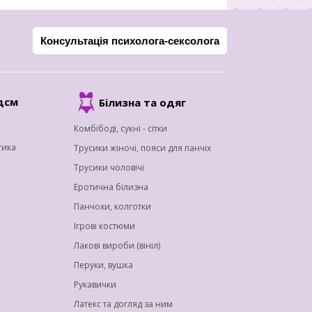
Консультація психолога-сексолога
дсм
Білизна та одяг
Комбібоді, сукні - сітки
тика
Трусики жіночі, пояси для панчіх
Трусики чоловічі
Еротична білизна
Панчохи, колготки
Ігрові костюми
Лакові вироби (вініл)
Перуки, вушка
Рукавички
Латекс та догляд за ним