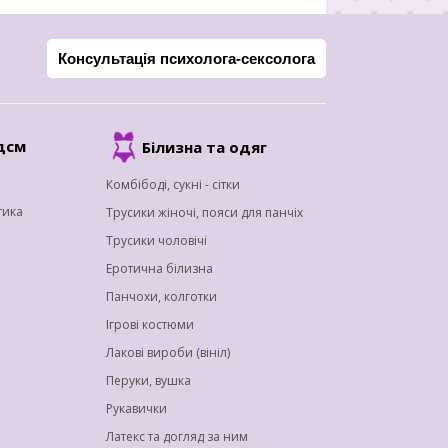
Консультація психолога-сексолога
дсм
Білизна та одяг
Комбібоді, сукні - сітки
тика
Трусики жіночі, пояси для панчіх
Трусики чоловічі
Еротична білизна
Панчохи, колготки
Ігрові костюми
Лакові вироби (вініл)
Перуки, вушка
Рукавички
Латекс та догляд за ним