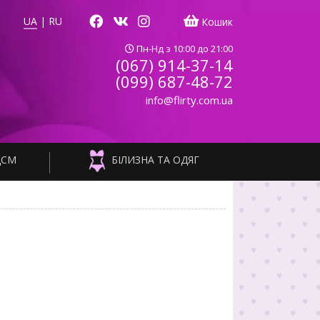
UA
|
RU
Кошик
Пн-Нд з 10:00 до 21:00
(067) 914-37-14
(099) 687-48-72
info@flirty.com.ua
ДСМ
БІЛИЗНА ТА ОДЯГ