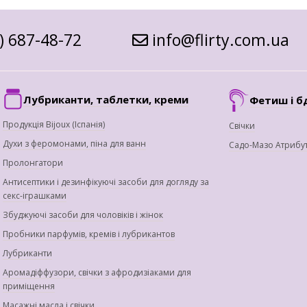
) 687-48-72
info@flirty.com.ua
Лубриканти, таблетки, креми
Фетиш і б
Продукція Bijoux (Іспанія)
Свічки
Духи з феромонами, піна для ванн
Садо-Мазо Атрибу
Пролонгатори
Антисептики і дезинфікуючі засоби для догляду за
секс-іграшками
Збуджуючі засоби для чоловіків і жінок
Пробники парфумів, кремів і лубрикантов
Лубриканти
Аромадіффузори, свічки з афродизіаками для
приміщення
Масажні масла і свічки