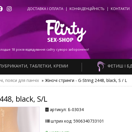
ДОСТАВКА І ОПЛАТА
|
КОНФІДЕНЦІЙНІСТЬ
|
КОНТАКТИ
одше 18 років відвідування сайту суворо заборонено!
ЛУБРИКАНТИ, ТАБЛЕТКИ, КРЕМИ
ФЕТИШ І Б
чі, пояси для панчіх
»
Жіночі стринги - G-String 2448, black, S / L
448, black, S/L
артикул: Б-03034
штрих код: 5906340733101