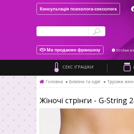
Консультація психолога-сексолога
Ми продаємо франшизу
Особам мол
СЕКС ІГРАШКИ
Головна
»
Білизна та одяг
»
Трусики жіно
Жіночі стрінги - G-String 2