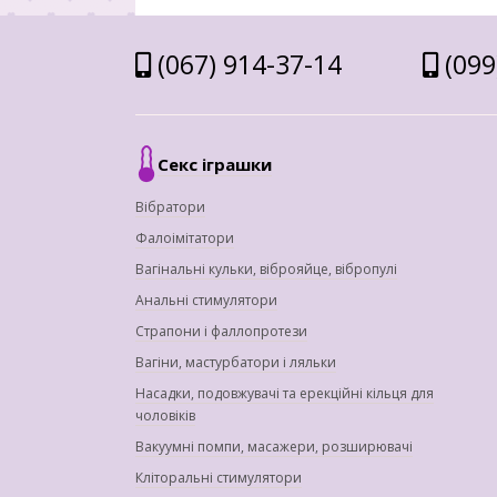
(067) 914-37-14
(099
Секс іграшки
Вібратори
Фалоімітатори
Вагінальні кульки, віброяйце, вібропулі
Анальні стимулятори
Страпони і фаллопротези
Вагіни, мастурбатори і ляльки
Насадки, подовжувачі та ерекційні кільця для
чоловіків
Вакуумні помпи, масажери, розширювачі
Кліторальні стимулятори