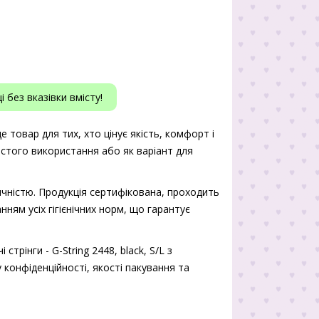
 без вказівки вмісту!
 це товар для тих, хто цінує якість, комфорт і
истого використання або як варіант для
чністю. Продукція сертифікована, проходить
нням усіх гігієнічних норм, що гарантує
трінги - G-String 2448, black, S/L з
 конфіденційності, якості пакування та