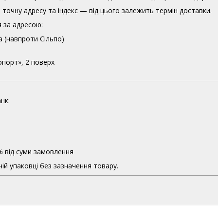
точну адресу та індекс — від цього залежить термін доставки.
 за адресою:
а (навпроти Сільпо)
опорт», 2 поверх
нк:
% від суми замовлення
ій упаковці без зазначення товару.