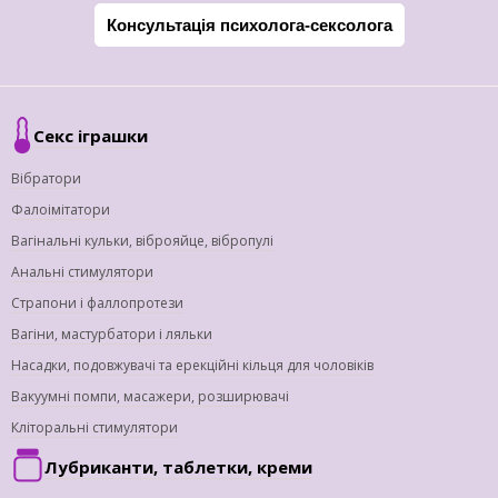
Консультація психолога-сексолога
Секс іграшки
Вібратори
Фалоімітатори
Вагінальні кульки, віброяйце, вібропулі
Анальні стимулятори
Страпони і фаллопротези
Вагіни, мастурбатори і ляльки
Насадки, подовжувачі та ерекційні кільця для чоловіків
Вакуумні помпи, масажери, розширювачі
Кліторальні стимулятори
Лубриканти, таблетки, креми