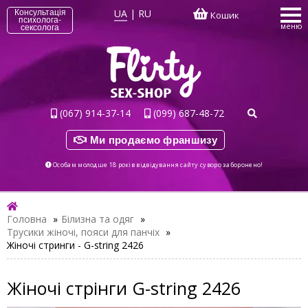
UA
|
RU
Консультація
Кошик
психолога-
меню
сексолога
(067) 914-37-14
(099) 687-48-72
Ми продаємо франшизу
Особам молодше 18 років відвідування сайту суворо заборонено!
Головна
»
Білизна та одяг
»
Трусики жіночі, пояси для панчіх
»
Жіночі стринги - G-string 2426
Жіночі стрінги G-string 2426