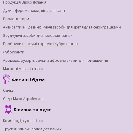
Продукція Bijoux (Іспанія)
Духи з феромонами, піна для ванн
Пролонгатори
Антисептики і дезинфікуючі засоби для догляду за секс-іграшками
Збуджуючі засоби для чоловіків і жінок
Пробники парфумів, кремів і лубрикантов
Лубриканти
Аромадіффузори, свічки з афродизіаками для приміщення
Масажні масла і свічки
Фетиш і бдсм
Свічки
Садо-Мазо Атрибутика
Білизна та одяг
Комбібоді, сукні - сітки
Трусики жіночі, пояси для панчіх