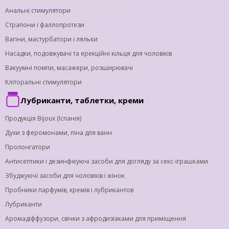
Анальні стимулятори
Страпони і фаллопротези
Вагіни, мастурбатори і ляльки
Насадки, подовжувачі та ерекційні кільця для чоловіків
Вакуумні помпи, масажери, розширювачі
Кліторальні стимулятори
Лубриканти, таблетки, креми
Продукція Bijoux (Іспанія)
Духи з феромонами, піна для ванн
Пролонгатори
Антисептики і дезинфікуючі засоби для догляду за секс-іграшками
Збуджуючі засоби для чоловіків і жінок
Пробники парфумів, кремів і лубрикантов
Лубриканти
Аромадіффузори, свічки з афродизіаками для приміщення