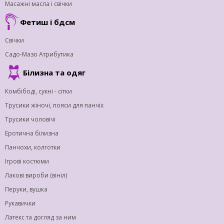
Масажні масла і свічки
Фетиш і бдсм
Свічки
Садо-Мазо Атрибутика
Білизна та одяг
Комбібоді, сукні - сітки
Трусики жіночі, пояси для панчіх
Трусики чоловічі
Еротична білизна
Панчохи, колготки
Ігрові костюми
Лакові вироби (вініл)
Перуки, вушка
Рукавички
Латекс та догляд за ним