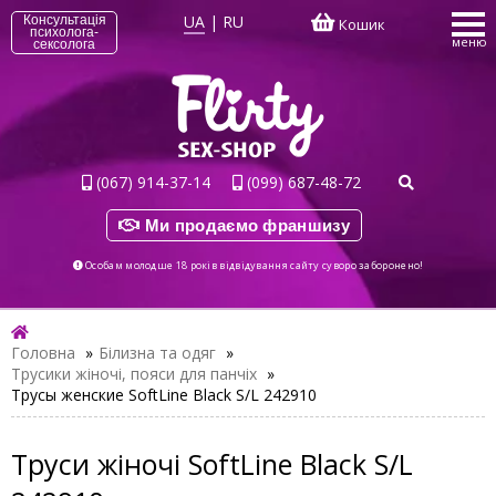
UA
|
RU
Консультація
Кошик
психолога-
меню
сексолога
(067) 914-37-14
(099) 687-48-72
Ми продаємо франшизу
Особам молодше 18 років відвідування сайту суворо заборонено!
Головна
»
Білизна та одяг
»
Трусики жіночі, пояси для панчіх
»
Трусы женские SoftLine Black S/L 242910
Труси жіночі SoftLine Black S/L