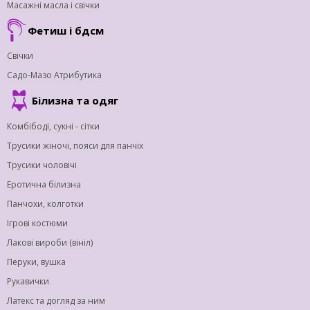
Масажні масла і свічки
Фетиш і бдсм
Свічки
Садо-Мазо Атрибутика
Білизна та одяг
Комбібоді, сукні - сітки
Трусики жіночі, пояси для панчіх
Трусики чоловічі
Еротична білизна
Панчохи, колготки
Ігрові костюми
Лакові вироби (вініл)
Перуки, вушка
Рукавички
Латекс та догляд за ним