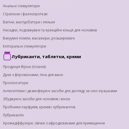
Анальні стимулятори
Страпони і фаллопротези
Вагіни, мастурбатори і ляльки
Насадки, подовжувачі та ерекційні кільця для чоловіків
Вакуумні помпи, масажери, розширювачі
Кліторальні стимулятори
Лубриканти, таблетки, креми
Продукція Bijoux (Іспанія)
Духи з феромонами, піна для ванн
Пролонгатори
Антисептики і дезинфікуючі засоби для догляду за секс-іграшками
Збуджуючі засоби для чоловіків і жінок
Пробники парфумів, кремів і лубрикантов
Лубриканти
Аромадіффузори, свічки з афродизіаками для приміщення