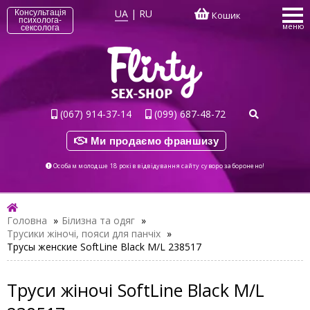
UA
|
RU
Консультація
Кошик
психолога-
меню
сексолога
(067) 914-37-14
(099) 687-48-72
Ми продаємо франшизу
Особам молодше 18 років відвідування сайту суворо заборонено!
Головна
»
Білизна та одяг
»
Трусики жіночі, пояси для панчіх
»
Трусы женские SoftLine Black M/L 238517
Труси жіночі SoftLine Black M/L