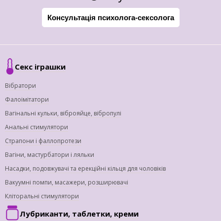
Консультація психолога-сексолога
Секс іграшки
Вібратори
Фалоімітатори
Вагінальні кульки, віброяйце, вібропулі
Анальні стимулятори
Страпони і фаллопротези
Вагіни, мастурбатори і ляльки
Насадки, подовжувачі та ерекційні кільця для чоловіків
Вакуумні помпи, масажери, розширювачі
Кліторальні стимулятори
Лубриканти, таблетки, креми