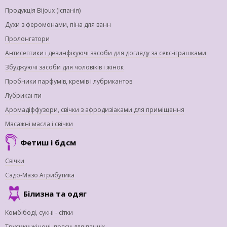
Продукція Bijoux (Іспанія)
Духи з феромонами, піна для ванн
Пролонгатори
Антисептики і дезинфікуючі засоби для догляду за секс-іграшками
Збуджуючі засоби для чоловіків і жінок
Пробники парфумів, кремів і лубрикантов
Лубриканти
Аромадіффузори, свічки з афродизіаками для приміщення
Масажні масла і свічки
Фетиш і бдсм
Свічки
Садо-Мазо Атрибутика
Білизна та одяг
Комбібоді, сукні - сітки
Трусики жіночі, пояси для панчіх