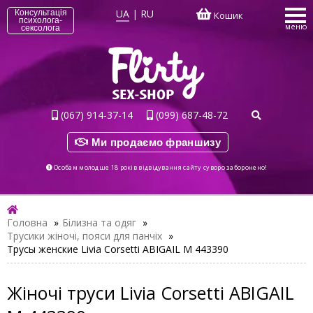
UA
|
RU
Консультація
Кошик
психолога-
меню
сексолога
(067) 914-37-14
(099) 687-48-72
Ми продаємо франшизу
Особам молодше 18 років відвідування сайту суворо заборонено!
Головна
»
Білизна та одяг
»
Трусики жіночі, пояси для панчіх
»
Трусы женские Livia Corsetti ABIGAIL M 443390
Жіночі труси Livia Corsetti ABIGAIL