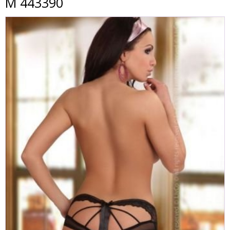
M 443390