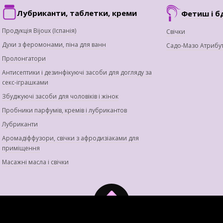
Лубриканти, таблетки, креми
Фетиш і б
Продукція Bijoux (Іспанія)
Свічки
Духи з феромонами, піна для ванн
Садо-Мазо Атрибу
Пролонгатори
Антисептики і дезинфікуючі засоби для догляду за
секс-іграшками
Збуджуючі засоби для чоловіків і жінок
Пробники парфумів, кремів і лубрикантов
Лубриканти
Аромадіффузори, свічки з афродизіаками для
приміщення
Масажні масла і свічки