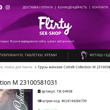
ДОСТАВКА І ОПЛАТА
|
КОНФІДЕНЦІЙНІСТЬ
|
КОНТАКТИ
одше 18 років відвідування сайту суворо заборонено!
ЛУБРИКАНТИ, ТАБЛЕТКИ, КРЕМИ
ФЕТИШ І Б
чі, пояси для панчіх
»
Трусы женские Cottelli Collection M 231005
ection M 23100581031
артикул: ТЖ-04938
штрих код: 4024144266739