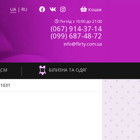
UA
|
RU
Кошик
Пн-Нд з 10:00 до 21:00
(067) 914-37-14
(099) 687-48-72
info@flirty.com.ua
ДСМ
БІЛИЗНА ТА ОДЯГ
81031