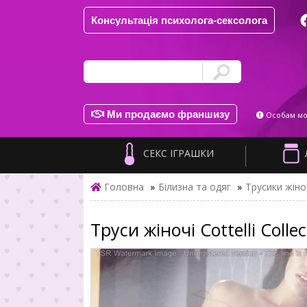
Консультація психолога-сексолога
Ми продаємо франшизу
Особам мол
СЕКС ІГРАШКИ
Головна
»
Білизна та одяг
»
Трусики жіно
Труси жіночі Cottelli Coll