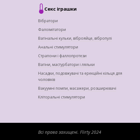
Секс іграшки
Вібратори
Фалоімітатори
Вагінальні кульки, віброяйце, вібропулі
Анальні стимулятори
Страпони і фаллопротези
Вагіни, мастурбатори і ляльки
Насадки, подовжувачі та ерекційні кільця для
чоловіків
Вакуумні помпи, масажери, розширювачі
Кліторальні стимулятори
Всі права захищені.
Flirty 2024