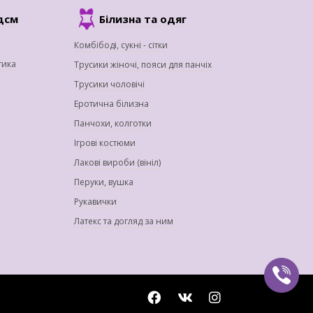
дсм
Білизна та одяг
Комбібоді, сукні - сітки
тика
Трусики жіночі, пояси для панчіх
Трусики чоловічі
Еротична білизна
Панчохи, колготки
Ігрові костюми
Лакові вироби (вініл)
Перуки, вушка
Рукавички
Латекс та догляд за ним