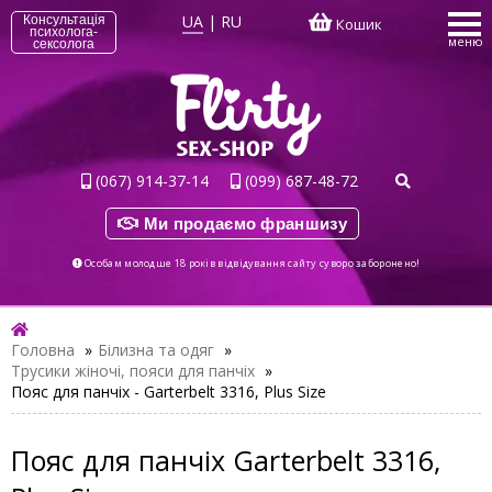
UA
|
RU
Консультація
Кошик
психолога-
меню
сексолога
(067) 914-37-14
(099) 687-48-72
Ми продаємо франшизу
Особам молодше 18 років відвідування сайту суворо заборонено!
Головна
»
Білизна та одяг
»
Трусики жіночі, пояси для панчіх
»
Пояс для панчіх - Garterbelt 3316, Plus Size
Пояс для панчіх Garterbelt 3316,