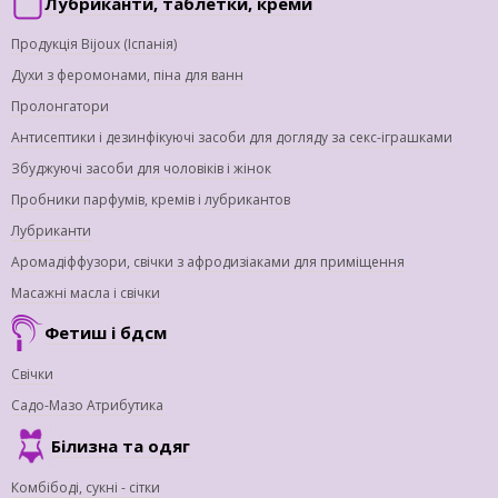
Лубриканти, таблетки, креми
Продукція Bijoux (Іспанія)
Духи з феромонами, піна для ванн
Пролонгатори
Антисептики і дезинфікуючі засоби для догляду за секс-іграшками
Збуджуючі засоби для чоловіків і жінок
Пробники парфумів, кремів і лубрикантов
Лубриканти
Аромадіффузори, свічки з афродизіаками для приміщення
Масажні масла і свічки
Фетиш і бдсм
Свічки
Садо-Мазо Атрибутика
Білизна та одяг
Комбібоді, сукні - сітки