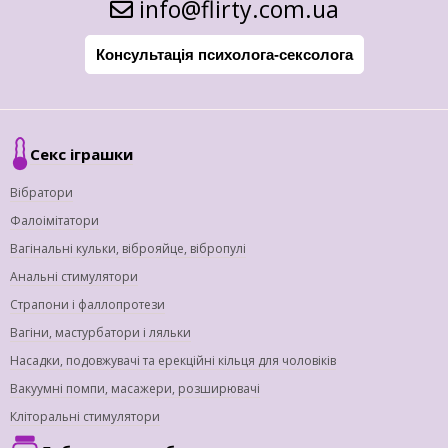
info@flirty.com.ua
Консультація психолога-сексолога
Секс іграшки
Вібратори
Фалоімітатори
Вагінальні кульки, віброяйце, вібропулі
Анальні стимулятори
Страпони і фаллопротези
Вагіни, мастурбатори і ляльки
Насадки, подовжувачі та ерекційні кільця для чоловіків
Вакуумні помпи, масажери, розширювачі
Кліторальні стимулятори