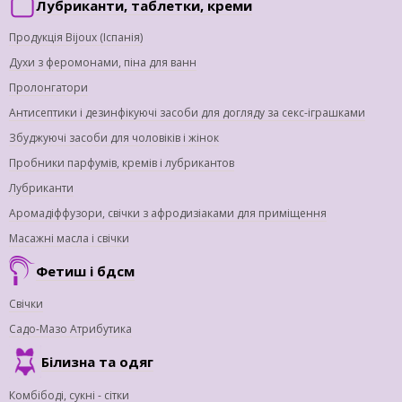
Лубриканти, таблетки, креми
Продукція Bijoux (Іспанія)
Духи з феромонами, піна для ванн
Пролонгатори
Антисептики і дезинфікуючі засоби для догляду за секс-іграшками
Збуджуючі засоби для чоловіків і жінок
Пробники парфумів, кремів і лубрикантов
Лубриканти
Аромадіффузори, свічки з афродизіаками для приміщення
Масажні масла і свічки
Фетиш і бдсм
Свічки
Садо-Мазо Атрибутика
Білизна та одяг
Комбібоді, сукні - сітки