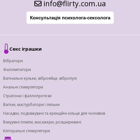
info@flirty.com.ua
Консультація психолога-сексолога
Секс іграшки
Вібратори
Фалоімітатори
Вагінальні кульки, віброяйце, вібропулі
Анальні стимулятори
Страпони і фаллопротези
Вагіни, мастурбатори і ляльки
Насадки, подовжувачі та ерекційні кільця для чоловіків
Вакуумні помпи, масажери, розширювачі
Кліторальні стимулятори