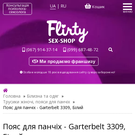
UA
|
RU
Консультація
Кошик
психолога-
меню
сексолога
(067) 914-37-14
(099) 687-48-72
Ми продаємо франшизу
Особам молодше 18 років відвідування сайту суворо заборонено!
Головна
»
Білизна та одяг
»
Трусики жіночі, пояси для панчіх
»
Пояс для панчіх - Garterbelt 3309, Білий
Пояс для панчіх - Garterbelt 3309,