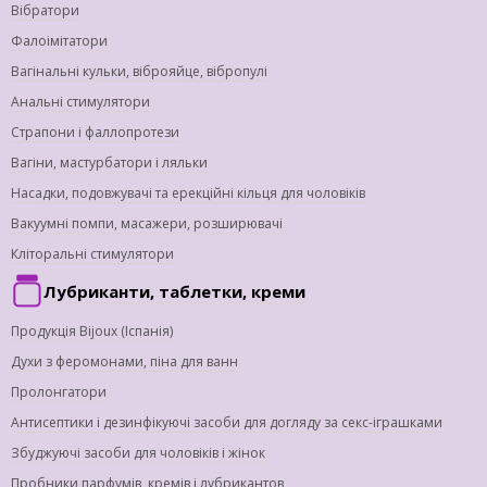
Вібратори
Фалоімітатори
Вагінальні кульки, віброяйце, вібропулі
Анальні стимулятори
Страпони і фаллопротези
Вагіни, мастурбатори і ляльки
Насадки, подовжувачі та ерекційні кільця для чоловіків
Вакуумні помпи, масажери, розширювачі
Кліторальні стимулятори
Лубриканти, таблетки, креми
Продукція Bijoux (Іспанія)
Духи з феромонами, піна для ванн
Пролонгатори
Антисептики і дезинфікуючі засоби для догляду за секс-іграшками
Збуджуючі засоби для чоловіків і жінок
Пробники парфумів, кремів і лубрикантов