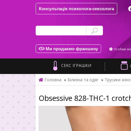
Консультація психолога-сексолога
Ми продаємо франшизу
Особам мол
СЕКС ІГРАШКИ
Головна
»
Білизна та одяг
»
Трусики жіно
Obsessive 828-THC-1 crotch