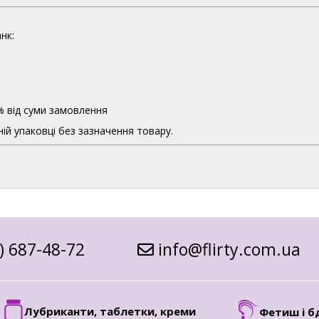
нк:
% від суми замовлення
ій упаковці без зазначення товару.
) 687-48-72
info@flirty.com.ua
Лубриканти, таблетки, креми
Фетиш і б