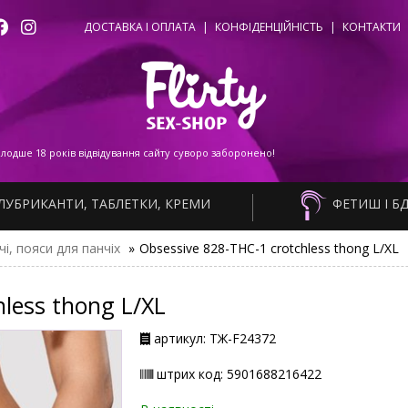
ДОСТАВКА І ОПЛАТА
|
КОНФІДЕНЦІЙНІСТЬ
|
КОНТАКТИ
одше 18 років відвідування сайту суворо заборонено!
ЛУБРИКАНТИ, ТАБЛЕТКИ, КРЕМИ
ФЕТИШ І Б
чі, пояси для панчіх
»
Obsessive 828-THC-1 crotchless thong L/XL
less thong L/XL
артикул: ТЖ-F24372
штрих код: 5901688216422