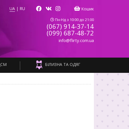
UA
|
RU
Кошик
Пн-Нд з 10:00 до 21:00
(067) 914-37-14
(099) 687-48-72
info@flirty.com.ua
ДСМ
БІЛИЗНА ТА ОДЯГ