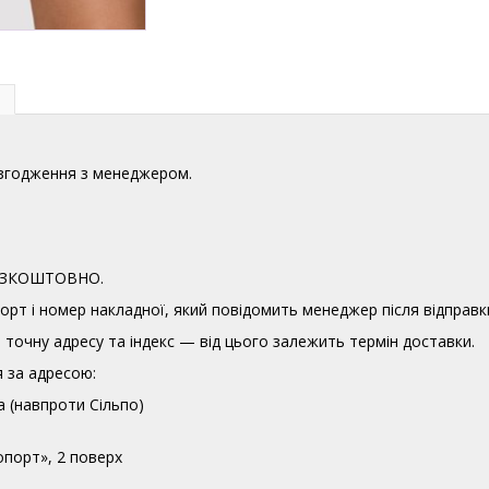
узгодження з менеджером.
 БЕЗКОШТОВНО.
орт і номер накладної, який повідомить менеджер після відправк
точну адресу та індекс — від цього залежить термін доставки.
 за адресою:
а (навпроти Сільпо)
опорт», 2 поверх