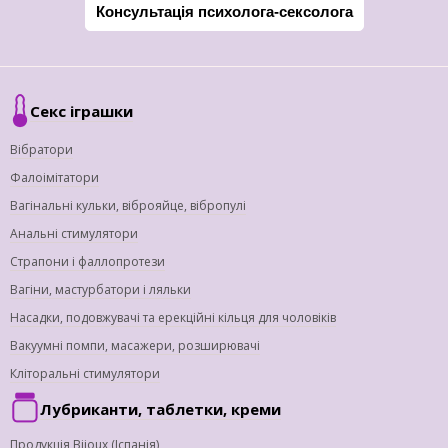
Консультація психолога-сексолога
Секс іграшки
Вібратори
Фалоімітатори
Вагінальні кульки, віброяйце, вібропулі
Анальні стимулятори
Страпони і фаллопротези
Вагіни, мастурбатори і ляльки
Насадки, подовжувачі та ерекційні кільця для чоловіків
Вакуумні помпи, масажери, розширювачі
Кліторальні стимулятори
Лубриканти, таблетки, креми
Продукція Bijoux (Іспанія)