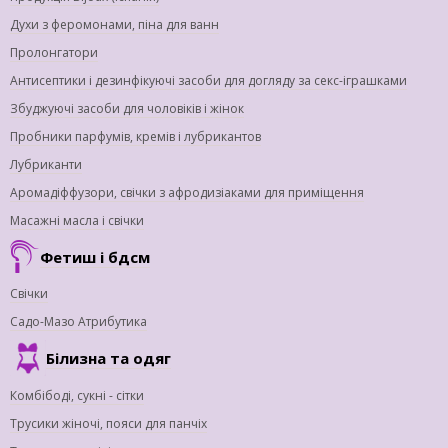
Духи з феромонами, піна для ванн
Пролонгатори
Антисептики і дезинфікуючі засоби для догляду за секс-іграшками
Збуджуючі засоби для чоловіків і жінок
Пробники парфумів, кремів і лубрикантов
Лубриканти
Аромадіффузори, свічки з афродизіаками для приміщення
Масажні масла і свічки
Фетиш і бдсм
Свічки
Садо-Мазо Атрибутика
Білизна та одяг
Комбібоді, сукні - сітки
Трусики жіночі, пояси для панчіх