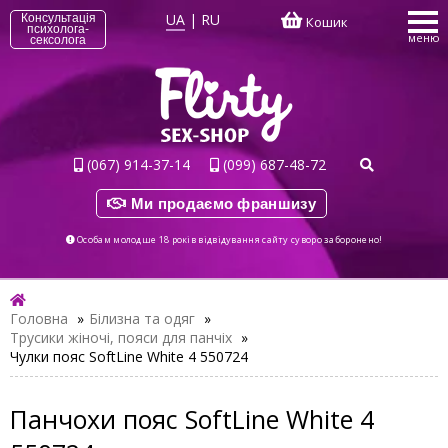
UA
|
RU
Консультація
Кошик
психолога-
меню
сексолога
(067) 914-37-14
(099) 687-48-72
Ми продаємо франшизу
Особам молодше 18 років відвідування сайту суворо заборонено!
Головна
»
Білизна та одяг
»
Трусики жіночі, пояси для панчіх
»
Чулки пояс SoftLine White 4 550724
Панчохи пояс SoftLine White 4