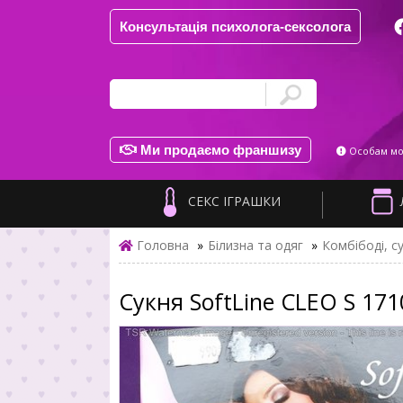
Консультація психолога-сексолога
Ми продаємо франшизу
Особам мол
СЕКС ІГРАШКИ
Головна
»
Білизна та одяг
»
Комбібоді, су
Сукня SoftLine CLEO S 17