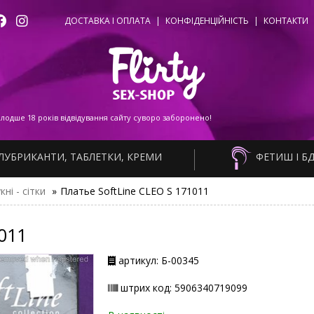
ДОСТАВКА І ОПЛАТА
|
КОНФІДЕНЦІЙНІСТЬ
|
КОНТАКТИ
одше 18 років відвідування сайту суворо заборонено!
ЛУБРИКАНТИ, ТАБЛЕТКИ, КРЕМИ
ФЕТИШ І Б
кні - сітки
»
Платье SoftLine CLEO S 171011
1011
артикул: Б-00345
штрих код: 5906340719099