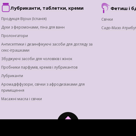
Лубриканти, таблетки, креми
Фетиш і б
Продукція Bijoux (Іспанія)
Свічки
Духи з феромонами, піна для ванн
Садо-Мазо Атрибу
Пролонгатори
Антисептики і дезинфікуючі засоби для догляду за
секс-іграшками
Збуджуючі засоби для чоловіків і жінок
Пробники парфумів, кремів і лубрикантов
Лубриканти
Аромадіффузори, свічки з афродизіаками для
приміщення
Масажні масла і свічки