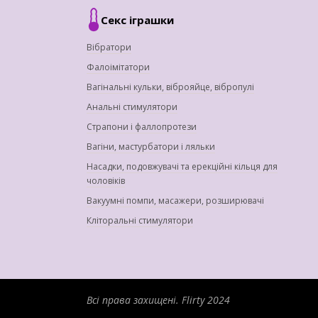
Секс іграшки
Вібратори
Фалоімітатори
Вагінальні кульки, віброяйце, вібропулі
Анальні стимулятори
Страпони і фаллопротези
Вагіни, мастурбатори і ляльки
Насадки, подовжувачі та ерекційні кільця для
чоловіків
Вакуумні помпи, масажери, розширювачі
Кліторальні стимулятори
Всі права захищені.
Flirty 2024