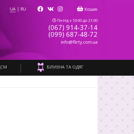
UA
|
RU
Кошик
Пн-Нд з 10:00 до 21:00
(067) 914-37-14
(099) 687-48-72
info@flirty.com.ua
ДСМ
БІЛИЗНА ТА ОДЯГ