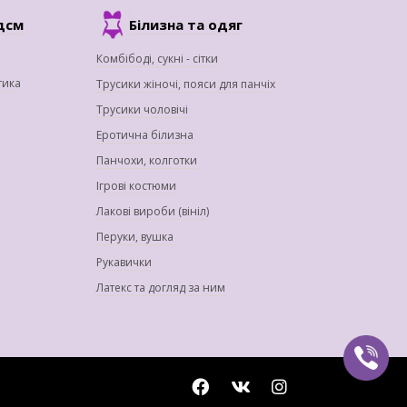
дсм
Білизна та одяг
Комбібоді, сукні - сітки
тика
Трусики жіночі, пояси для панчіх
Трусики чоловічі
Еротична білизна
Панчохи, колготки
Ігрові костюми
Лакові вироби (вініл)
Перуки, вушка
Рукавички
Латекс та догляд за ним