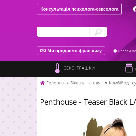
Консультація психолога-сексолога
Ми продаємо франшизу
Особам мол
СЕКС ІГРАШКИ
Головна
»
Білизна та одяг
»
Комбібоді, су
Penthouse - Teaser Black L