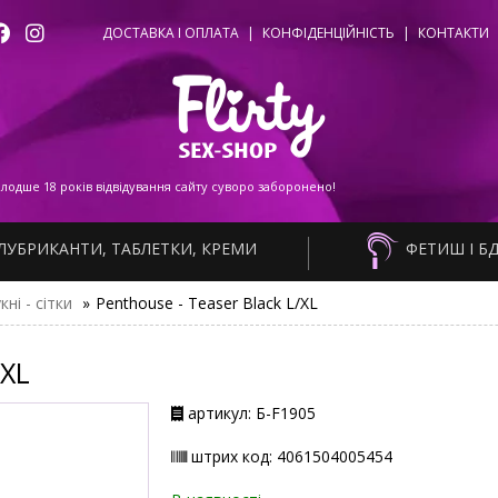
ДОСТАВКА І ОПЛАТА
|
КОНФІДЕНЦІЙНІСТЬ
|
КОНТАКТИ
одше 18 років відвідування сайту суворо заборонено!
ЛУБРИКАНТИ, ТАБЛЕТКИ, КРЕМИ
ФЕТИШ І Б
кні - сітки
»
Penthouse - Teaser Black L/XL
/XL
артикул: Б-F1905
штрих код: 4061504005454