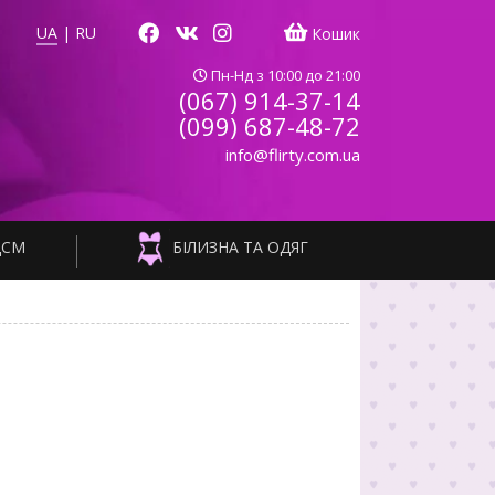
UA
|
RU
Кошик
Пн-Нд з 10:00 до 21:00
(067) 914-37-14
(099) 687-48-72
info@flirty.com.ua
ДСМ
БІЛИЗНА ТА ОДЯГ