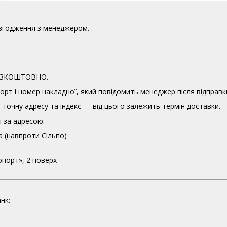
узгодження з менеджером.
 БЕЗКОШТОВНО.
орт і номер накладної, який повідомить менеджер після відправк
точну адресу та індекс — від цього залежить термін доставки.
 за адресою:
а (навпроти Сільпо)
опорт», 2 поверх
нк: