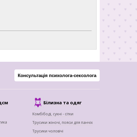
Консультація психолога-сексолога
дсм
Білизна та одяг
Комбібоді, сукні - сітки
тика
Трусики жіночі, пояси для панчіх
Трусики чоловічі